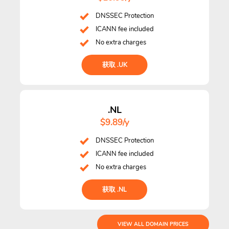
DNSSEC Protection
ICANN fee included
No extra charges
获取 .UK
.NL
$9.89/y
DNSSEC Protection
ICANN fee included
No extra charges
获取 .NL
VIEW ALL DOMAIN PRICES