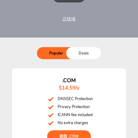
迁移域
Popular
Deals
.COM
$14.59/y
DNSSEC Protection
Privacy Protection
ICANN fee included
No extra charges
获取 .COM