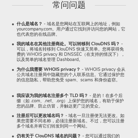
常问问题
什么是域名？
- 域名是您网站在互联网上的地址，例如
yourcompany.com
。用户通过它找到并访问您的网站，它
也代表您的在线品牌。
我的域名在其他注册商处。可以转移到 ClouDNS 吗？
-
可以，将域名转移到 ClouDNS 快速又简单。您将获得免
费的 WHOIS privacy 和 DNSSEC（在支持的情况下），
以及简单的域名管理 Dashboard。
为什么我需要 WHOIS privacy？
- WHOIS privacy 会从
公共域名注册局中隐藏您的个人联系信息。它通过保护您
的信息隐私，帮助您免受 spam、scams 和身份盗窃。
我应该为我的域名注册多个 TLD 吗？
- 是的！在多个后
缀（如
.com、.net、.org
）上保护您的域名，有助于保护
您的品牌、防止仿冒，并触达更广泛的受众。
注册后可以更改域名吗？
- 域名一旦注册便无法更改。如
果您需要不同名称，必须注册新域名。不过，您可以注册
多个域名并将它们转发到同一个网站。
仍有关于 ClouDNS 域名的问题？
- 您可以通过我们的