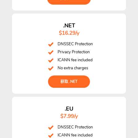
.NET
$16.29/y
DNSSEC Protection
Privacy Protection
ICANN fee included
No extra charges
获取 .NET
.EU
$7.99/y
DNSSEC Protection
ICANN fee included