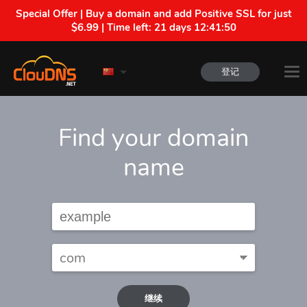
Special Offer | Buy a domain and add Positive SSL for just
$6.99 | Time left:
21 days 12:41:49
登记
Find your domain
name
继续