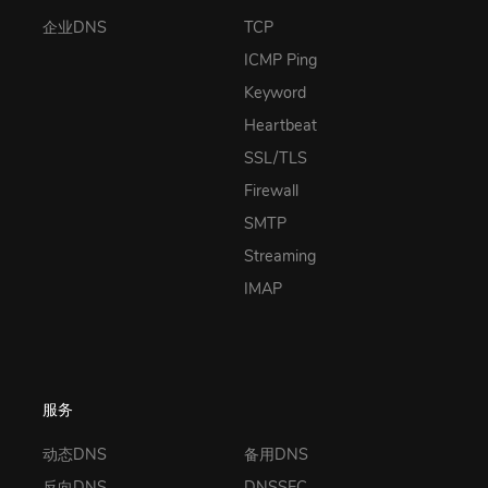
企业DNS
TCP
ICMP Ping
Keyword
Heartbeat
SSL/TLS
Firewall
SMTP
Streaming
IMAP
服务
动态DNS
备用DNS
反向DNS
DNSSEC