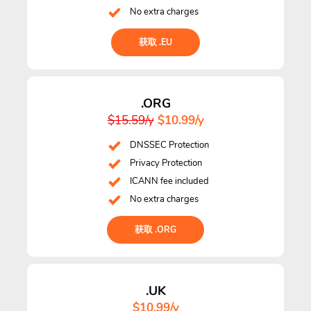
No extra charges
获取 .EU
.ORG
$15.59/y
$10.99/y
DNSSEC Protection
Privacy Protection
ICANN fee included
No extra charges
获取 .ORG
.UK
$10.99/y