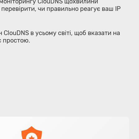
и моніторингу ClouDNS щохвилини
перевірити, чи правильно реагує ваш IP
 ClouDNS в усьому світі, щоб вказати на
с простою.