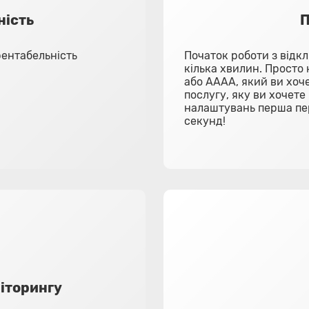
ність
П
рентабельність
Початок роботи з відк
кілька хвилин. Просто 
або AAAA, який ви хоче
послугу, яку ви хочет
налаштувань перша пер
секунд!
іторингу