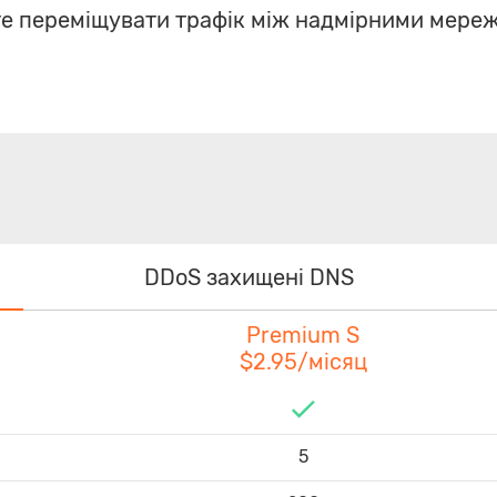
те переміщувати трафік між надмірними мере
DDoS захищені DNS
Premium S
$2.95/місяц
5