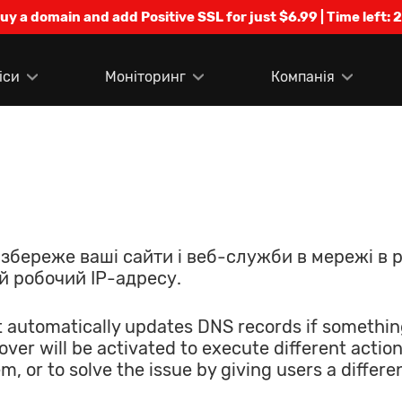
Buy a domain and add Positive SSL for just $6.99 | Time left:
2
іси
Моніторинг
Компанія
 збереже ваші сайти і веб-служби в мережі в 
 робочий IP-адресу.
 automatically updates DNS records if somethin
over will be activated to execute different actio
em, or to solve the issue by giving users a differ