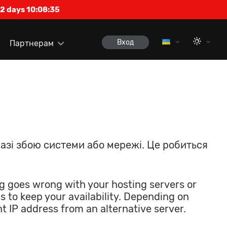
2 days 10:08:34
Вход
Партнерам
разі збою системи або мережі. Це робиться
g goes wrong with your hosting servers or
ns to keep your availability. Depending on
ent IP address from an alternative server.