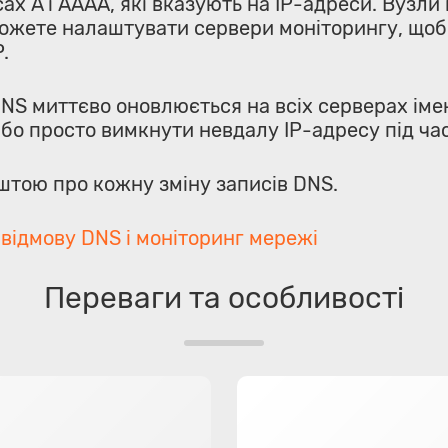
ах A і AAAA, які вказують на IP-адреси. Вузл
ожете налаштувати сервери моніторингу, щоб 
.
DNS миттєво оновлюється на всіх серверах імен
бо просто вимкнути невдалу IP-адресу під ча
тою про кожну зміну записів DNS.
відмову DNS і моніторинг мережі
Переваги та особливості