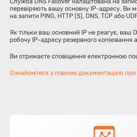
Служба DNS Failover налаштована на запис
перевіряють вашу основну IP-адресу. Ви м
на запити PING, HTTP (S), DNS, TCP або UDP
Як тільки ваш основний IP не реагує, ваш 
робочу IP-адресу резервного копіювання а
Ви отримаєте сповіщення електронною пош
Ознайомтеся з повною документацією про 