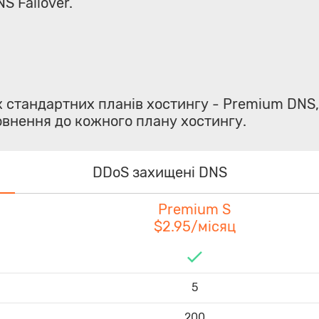
S Failover.
х стандартних планів хостингу - Premium DNS
овнення до кожного плану хостингу.
DDoS захищені DNS
Premium S
$2.95/місяц
5
200