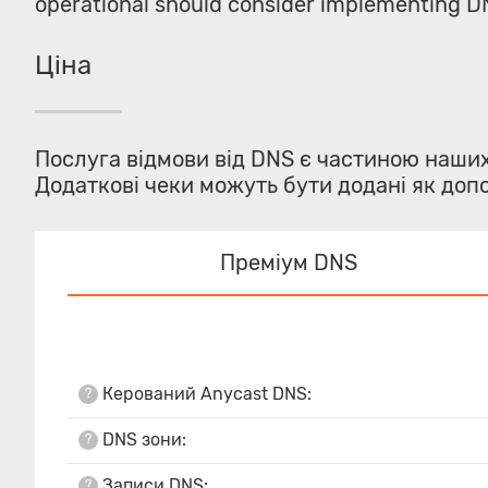
operational should consider implementing DN
Ціна
Послуга відмови від DNS є частиною наши
Додаткові чеки можуть бути додані як доп
Преміум DNS
Керований Anycast DNS:
?
DNS зони:
?
Записи DNS:
?