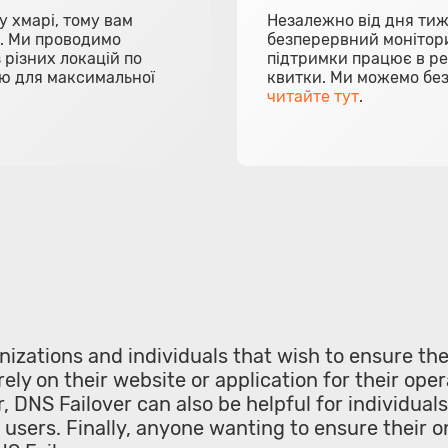
у хмарі, тому вам
Незалежно від дня тиж
я. Ми проводимо
безперервний монітори
 різних локацій по
підтримки працює в ре
ою для максимальної
квитки. Ми можемо бе
читайте тут
.
nizations and individuals that wish to ensure the a
rely on their website or application for their ope
 DNS Failover can also be helpful for individual
ir users. Finally, anyone wanting to ensure their