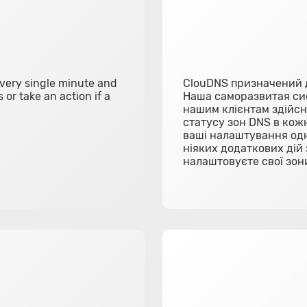
every single minute and
ClouDNS призначений д
 or take an action if a
Наша саморазвитая сис
нашим клієнтам здійсн
статусу зон DNS в кож
ваші налаштування одно
ніяких додаткових дій 
налаштовуєте свої зон