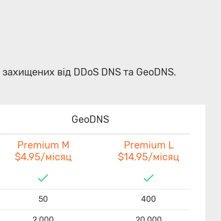
, захищених від DDoS DNS та GeoDNS.
GeoDNS
Premium M
Premium L
$4.95/місяц
$14.95/місяц
50
400
2,000
20,000