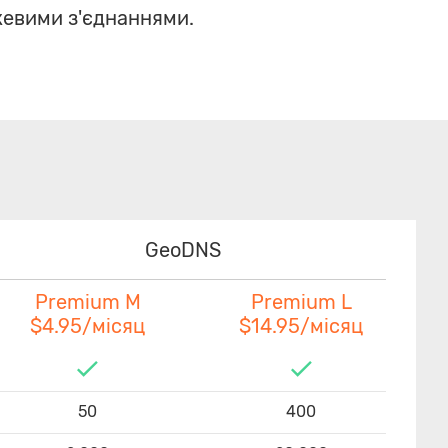
жевими з'єднаннями.
GeoDNS
Premium M
Premium L
$4.95/місяц
$14.95/місяц
50
400