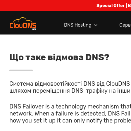
Special Offer | 
DNS Hosting
Серв
Що таке відмова DNS?
Система відмовостійкості DNS від ClouDNS
шляхом переміщення DNS-трафіку на інший
DNS Failover is a technology mechanism that
network. When a failure is detected, DNS Fail
how you set it up it can only notify the probl