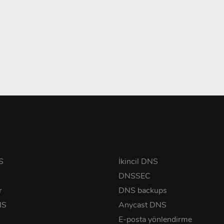
S
İkincil DNS
DNSSEC
r
DNS backups
NS
Anycast DNS
E-posta yönlendirme