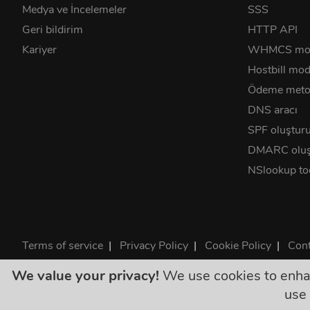
Medya ve İncelemeler
SSS
Geri bildirim
HTTP API
Kariyer
WHMCS mo
Hostbill mod
Ödeme metod
DNS aracı
SPF oluştur
DMARC oluş
NSlookup to
Terms of service
|
Privacy Policy
|
Cookie Policy
|
Cont
©2026 ClouDNS
We value your privacy!
We use cookies to enhanc
Tüm
use 