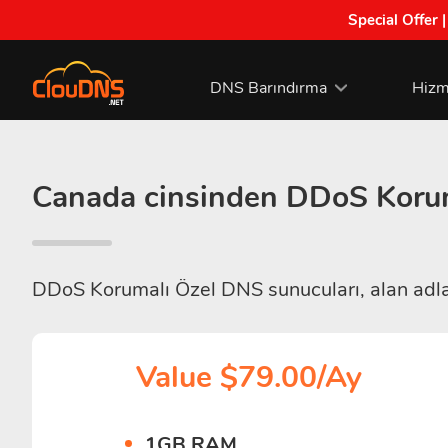
Special Offer 
DNS Barındırma
Hizm
Canada cinsinden DDoS Korum
DDoS Korumalı Özel DNS sunucuları, alan adları
Value $79.00/Ay
1GB RAM