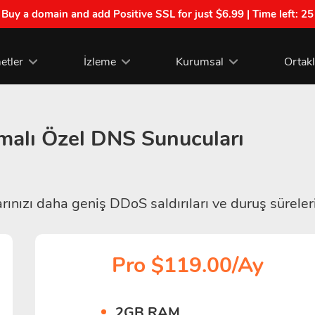
| Buy a domain and add Positive SSL for just $6.99 | Time left:
25
etler
İzleme
Kurumsal
Ortak
alı Özel DNS Sunucuları
nızı daha geniş DDoS saldırıları ve duruş süreler
Pro $119.00/Ay
2GB RAM