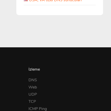
USA, VA özel DNS sunucuları
İzleme
DNS
Web
UDP
TCP
ICMP Ping