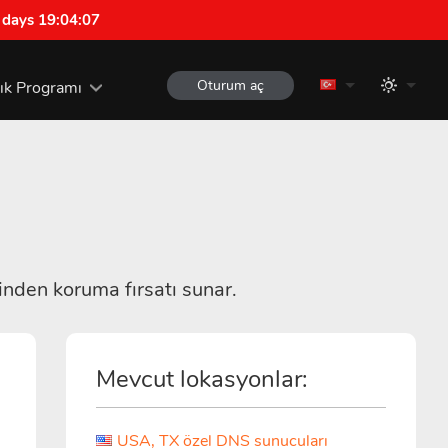
 days 19:04:06
Oturum aç
lık Programı
inden koruma fırsatı sunar.
Mevcut lokasyonlar:
USA, TX özel DNS sunucuları