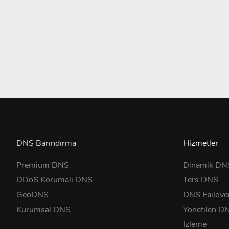
DNS Barındırma
Hizmetler
Premium DNS
Dinamik DN
DDoS Korumalı DNS
Ters DNS
GeoDNS
DNS Failove
Kurumsal DNS
Yönetilen D
İzleme