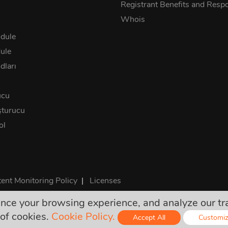
Registrant Benefits and Respon
Whois
dule
ule
ları
ucu
turucu
ol
ent Monitoring Policy
|
Licenses
e your browsing experience, and analyze our traff
 fiyatlar kesin ve gerekli tüm vergileri içerir. Başka gizli masraf 
of cookies.
Cookie Policy.
Accept All
Customi