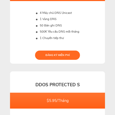
4 Máy chủ DNS Unicast
1 Vùng DNS
50 Bản ghi DNS
500K
Yêu cầu DNS mỗi tháng
1 Chuyển tiếp thư
ĐĂNG KÝ MIỄN PHÍ
DDOS PROTECTED S
$5.95/Tháng