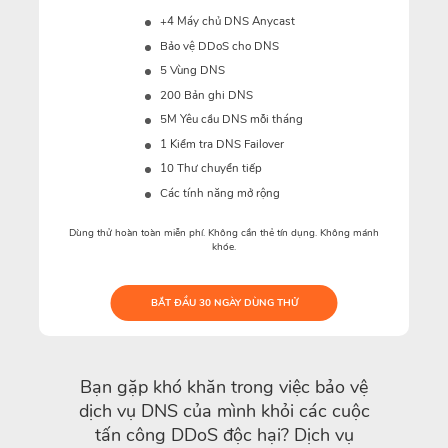
+4 Máy chủ DNS Anycast
Bảo vệ DDoS cho DNS
5 Vùng DNS
200 Bản ghi DNS
5M
Yêu cầu DNS mỗi tháng
1 Kiểm tra DNS Failover
10 Thư chuyển tiếp
Các tính năng mở rộng
Dùng thử hoàn toàn miễn phí. Không cần thẻ tín dụng. Không mánh
khóe.
BẮT ĐẦU 30 NGÀY DÙNG THỬ
Bạn gặp khó khăn trong việc bảo vệ
dịch vụ DNS của mình khỏi các cuộc
tấn công DDoS độc hại? Dịch vụ