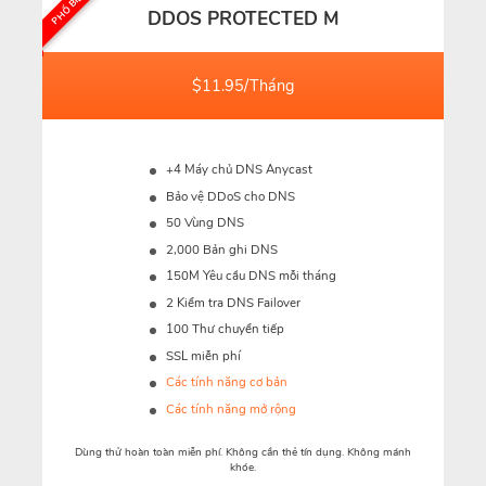
DDOS PROTECTED M
$11.95/Tháng
+4 Máy chủ DNS Anycast
Bảo vệ DDoS cho DNS
50 Vùng DNS
2,000 Bản ghi DNS
150M
Yêu cầu DNS mỗi tháng
2 Kiểm tra DNS Failover
100 Thư chuyển tiếp
SSL miễn phí
Các tính năng cơ bản
Các tính năng mở rộng
Dùng thử hoàn toàn miễn phí. Không cần thẻ tín dụng. Không mánh
khóe.