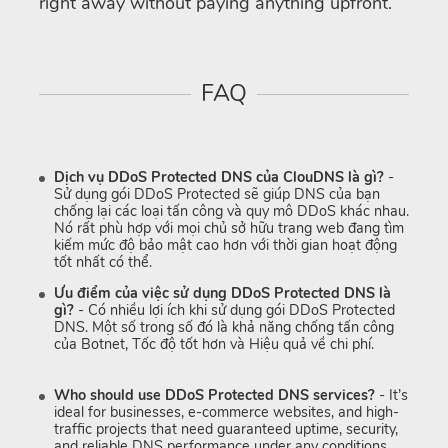
right away without paying anything upfront.
FAQ
Dịch vụ DDoS Protected DNS của ClouDNS là gì?
-
Sử dụng gói DDoS Protected sẽ giúp DNS của bạn
chống lại các loại tấn công và quy mô DDoS khác nhau.
Nó rất phù hợp với mọi chủ sở hữu trang web đang tìm
kiếm mức độ bảo mật cao hơn với thời gian hoạt động
tốt nhất có thể.
Ưu điểm của việc sử dụng DDoS Protected DNS là
gì?
- Có nhiều lợi ích khi sử dụng gói DDoS Protected
DNS. Một số trong số đó là khả năng chống tấn công
của Botnet, Tốc độ tốt hơn và Hiệu quả về chi phí.
Who should use DDoS Protected DNS services?
- It’s
ideal for businesses, e-commerce websites, and high-
traffic projects that need guaranteed uptime, security,
and reliable DNS performance under any conditions.