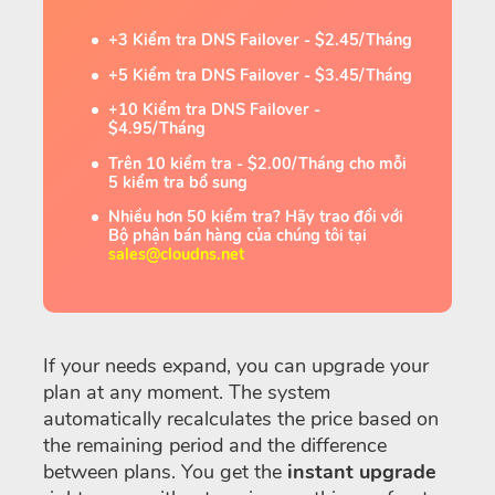
+3 Kiểm tra DNS Failover - $2.45/Tháng
+5 Kiểm tra DNS Failover - $3.45/Tháng
+10 Kiểm tra DNS Failover -
$4.95/Tháng
Trên 10 kiểm tra - $2.00/Tháng cho mỗi
5 kiểm tra bổ sung
Nhiều hơn 50 kiểm tra? Hãy trao đổi với
Bộ phận bán hàng của chúng tôi tại
sales@cloudns.net
If your needs expand, you can upgrade your
plan at any moment. The system
automatically recalculates the price based on
the remaining period and the difference
between plans. You get the
instant upgrade