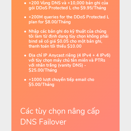
+200 Vùng DNS và +10,000 bản ghi của
gói DDoS Protected L cho $9.95/Tháng
+200M queries for the DDoS Protected L
plan for $8.00/Tháng
Nhập các bản ghi do kỹ thuật của chúng
tôi làm từ định dạng tùy chọn không phải
bind sẽ có giá $0.05 cho một bản ghi,
thanh toán tối thiếu $10.00
Địa chỉ IP Anycast riêng (4 IPv4 + 4 IPv6)
với tùy chọn máy chủ tên miền và PTRs
với nhãn trắng (vanity DNS) -
$25.00/Tháng
+1000 lượt chuyển tiếp email cho
$5.00/Tháng
Các tùy chọn nâng cấp
DNS Failover