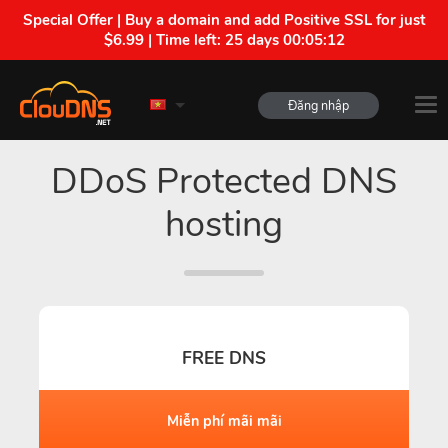
Special Offer | Buy a domain and add Positive SSL for just
$6.99 | Time left:
25 days 00:05:11
Đăng nhập
DDoS Protected DNS
hosting
FREE DNS
Miễn phí mãi mãi