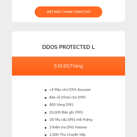
BẮT ĐẦU 7 NGÀY DÙNG THỬ
DDOS PROTECTED L
$39.95/Tháng
+4 Máy chủ DNS Anycast
Bảo vệ DDoS cho DNS
400 Vùng DNS
20,000 Bản ghi DNS
1B
Yêu cầu DNS mỗi tháng
3 Kiểm tra DNS Failover
1,000 Thư chuyển tiếp