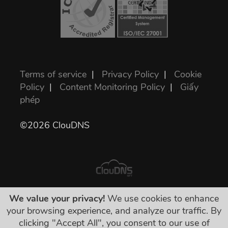
Terms of service
|
Privacy Policy
|
Cookie
Policy
|
Content Monitoring Policy
|
Giấy
phép
©2026 ClouDNS
We value your privacy!
We use cookies to enhance
Giá của chúng tôi là giá thanh toán đã bao
your browsing experience, and analyze our traffic. By
gồm thuế. Không có bất kỳ khoản phụ thu nào
clicking "Accept All", you consent to our use of