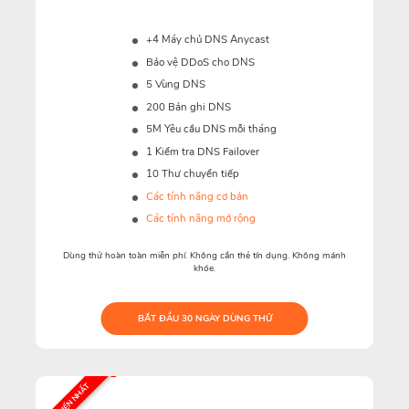
+4 Máy chủ DNS Anycast
Bảo vệ DDoS cho DNS
5 Vùng DNS
200 Bản ghi DNS
5M
Yêu cầu DNS mỗi tháng
1 Kiểm tra DNS Failover
10 Thư chuyển tiếp
Các tính năng cơ bản
Các tính năng mở rộng
Dùng thử hoàn toàn miễn phí. Không cần thẻ tín dụng. Không mánh
khóe.
BẮT ĐẦU 30 NGÀY DÙNG THỬ
PHỔ BIẾN NHẤT