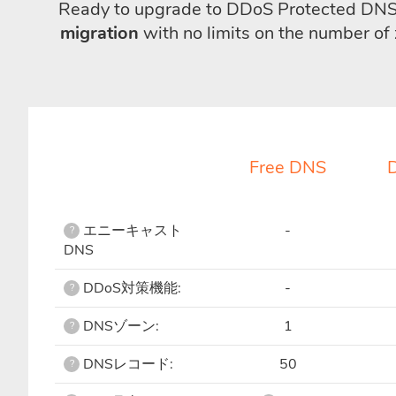
Ready to upgrade to DDoS Protected DNS? 
migration
with no limits on the number of 
Free DNS
エニーキャスト
-
?
DNS
DDoS対策機能:
-
?
DNSゾーン:
1
?
DNSレコード:
50
?