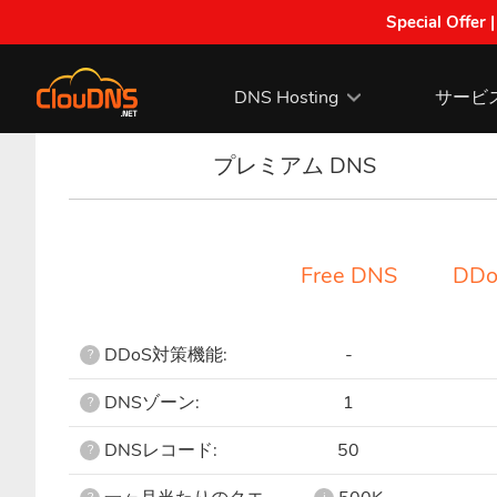
Special Offer 
DNS Hosting
サービ
プレミアム DNS
Free DNS
DDo
DDoS対策機能:
-
?
DNSゾーン:
1
?
DNSレコード:
50
?