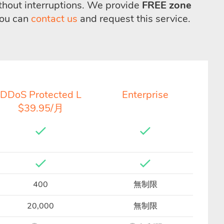
thout interruptions. We provide
FREE zone
You can
contact us
and request this service.
DDoS Protected L
Enterprise
$39.95/月
400
無制限
20,000
無制限