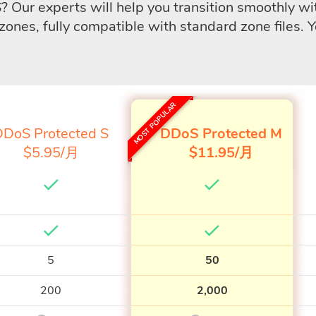
Our experts will help you transition smoothly wi
zones, fully compatible with standard zone files. 
MOST POPULAR
DDoS Protected S
DDoS Protected M
$5.95/月
$11.95/月
5
50
200
2,000