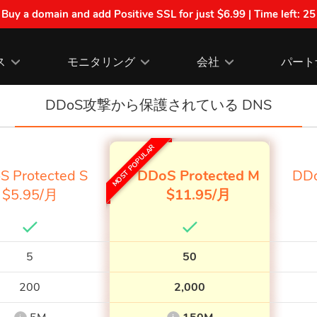
| Buy a domain and add Positive SSL for just $6.99 | Time left:
25
ス
モニタリング
会社
パート
DDoS攻撃から保護されている DNS
MOST POPULAR
S Protected S
DDoS Protected M
DDo
$5.95/月
$11.95/月
5
50
200
2,000