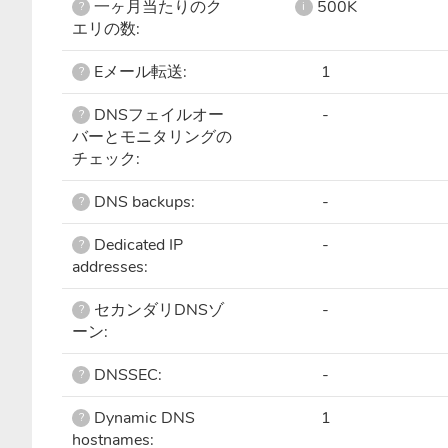
一ヶ月当たりのク
500K
?
i
エリの数:
Eメール転送:
1
?
DNSフェイルオー
-
?
バーとモニタリングの
チェック:
DNS backups:
-
?
Dedicated IP
-
?
addresses:
セカンダリDNSゾ
-
?
ーン:
DNSSEC:
-
?
Dynamic DNS
1
?
hostnames: