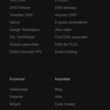
Ters DNS
DNSSEC
DNS Failover
DNS backups
Yönetilen DNS
Anycast DNS
İzleme
E-posta yönlendirme
Google Workspace
Alan adları
SSL Sertifikaları
Özel DNS sunucuları
Domain park etme
DNS for TLDs
DDoS Korumalı VPS
Email Hosting
Kurumsal
Kaynaklar
Hakkımızda
Blog
Haberler
Wiki
İletişim
Case studies