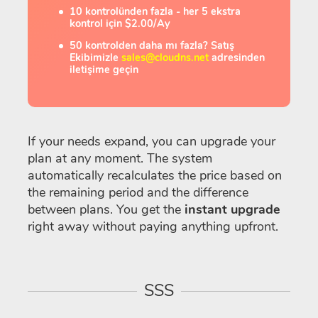
10 kontrolünden fazla - her 5 ekstra
kontrol için $2.00/Ay
50 kontrolden daha mı fazla? Satış
Ekibimizle
sales@cloudns.net
adresinden
iletişime geçin
If your needs expand, you can upgrade your
plan at any moment. The system
automatically recalculates the price based on
the remaining period and the difference
between plans. You get the
instant upgrade
right away without paying anything upfront.
SSS