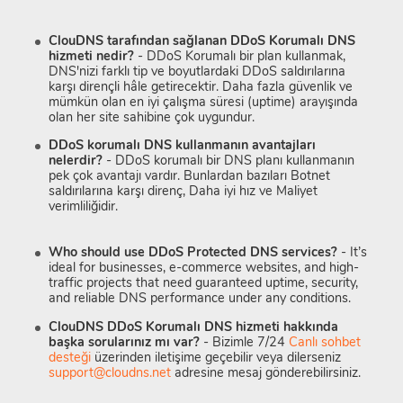
ClouDNS tarafından sağlanan DDoS Korumalı DNS
hizmeti nedir?
- DDoS Korumalı bir plan kullanmak,
DNS'nizi farklı tip ve boyutlardaki DDoS saldırılarına
karşı dirençli hâle getirecektir. Daha fazla güvenlik ve
mümkün olan en iyi çalışma süresi (uptime) arayışında
olan her site sahibine çok uygundur.
DDoS korumalı DNS kullanmanın avantajları
nelerdir?
- DDoS korumalı bir DNS planı kullanmanın
pek çok avantajı vardır. Bunlardan bazıları Botnet
saldırılarına karşı direnç, Daha iyi hız ve Maliyet
verimliliğidir.
Who should use DDoS Protected DNS services?
- It’s
ideal for businesses, e-commerce websites, and high-
traffic projects that need guaranteed uptime, security,
and reliable DNS performance under any conditions.
ClouDNS DDoS Korumalı DNS hizmeti hakkında
başka sorularınız mı var?
- Bizimle 7/24
Canlı sohbet
desteği
üzerinden iletişime geçebilir veya dilerseniz
support@cloudns.net
adresine mesaj gönderebilirsiniz.