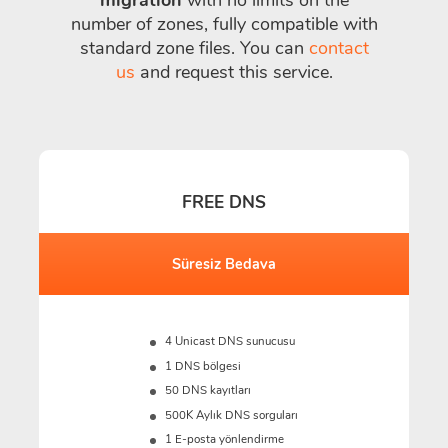
number of zones, fully compatible with
standard zone files. You can
contact
us
and request this service.
FREE DNS
Süresiz Bedava
4 Unicast DNS sunucusu
1 DNS bölgesi
50 DNS kayıtları
500K
Aylık DNS sorguları
1 E-posta yönlendirme