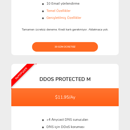
10 Email yönlendirme
Temel Özellikler
Genişletilmiş Özellikler
Tamamen ücretsiz deneme. Kredi kartı gerekmiyor. Aldatmaca yok.
30 GÜN ÜCRETSIZ
EN POPÜLER
DDOS PROTECTED M
$11.95/Ay
+4 Anycast DNS sunucuları
DNS için DDoS koruması