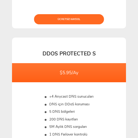
ÜCRETSIZ KAYDOL
DDOS PROTECTED S
$5.95/Ay
+4 Anycast DNS sunucuları
DNS için DDoS koruması
5 DNS bölgeleri
200 DNS kayıtları
5M
Aylık DNS sorguları
1 DNS Failover kontrolü