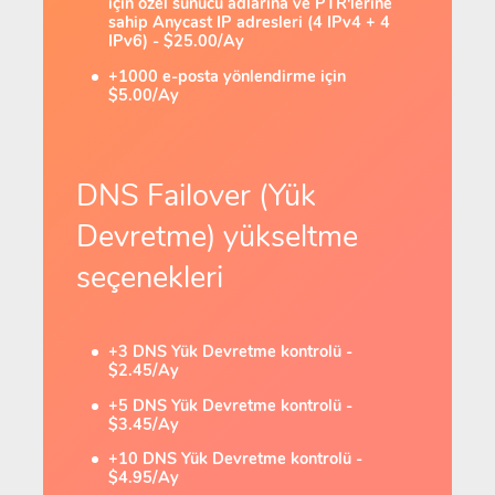
için özel sunucu adlarına ve PTR'lerine
sahip Anycast IP adresleri (4 IPv4 + 4
IPv6) - $25.00/Ay
+1000 e-posta yönlendirme için
$5.00/Ay
DNS Failover (Yük
Devretme) yükseltme
seçenekleri
+3 DNS Yük Devretme kontrolü -
$2.45/Ay
+5 DNS Yük Devretme kontrolü -
$3.45/Ay
+10 DNS Yük Devretme kontrolü -
$4.95/Ay