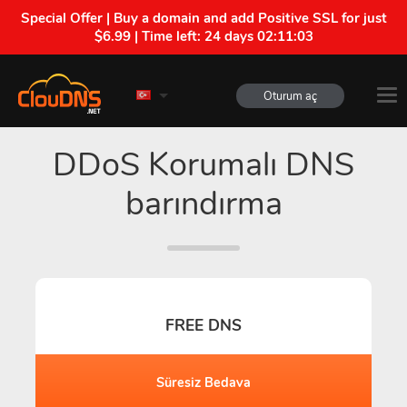
Special Offer | Buy a domain and add Positive SSL for just
$6.99 | Time left:
24 days 02:11:02
Oturum aç
DDoS Korumalı DNS
barındırma
FREE DNS
Süresiz Bedava