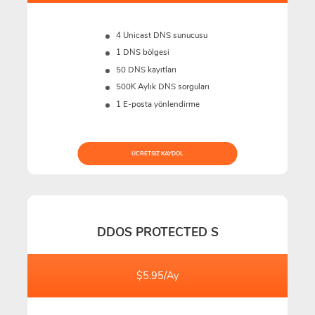
4 Unicast DNS sunucusu
1 DNS bölgesi
50 DNS kayıtları
500K
Aylık DNS sorguları
1 E-posta yönlendirme
ÜCRETSIZ KAYDOL
DDOS PROTECTED S
$5.95/Ay