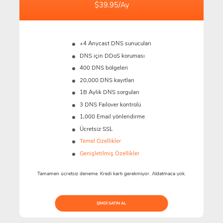
$39.95/Ay
+4 Anycast DNS sunucuları
DNS için DDoS koruması
400 DNS bölgeleri
20,000 DNS kayıtları
1B
Aylık DNS sorguları
3 DNS Failover kontrolü
1,000 Email yönlendirme
Ücretsiz SSL
Temel Özellikler
Genişletilmiş Özellikler
Tamamen ücretsiz deneme. Kredi kartı gerekmiyor. Aldatmaca yok.
ŞIMDI SATIN AL