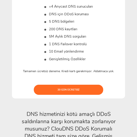
+4 Anycast DNS sunucuları
DNS için DDoS koruması
5 DNS bölgeleri
200 DNS kayıtları
5M
Aylık DNS sorguları
1 DNS Failover kontrolü
10 Email yönlendirme
Genişletilmiş Özellikler
Tamamen ücretsiz deneme. Kredi kartı gerekmiyor. Aldatmaca yok.
30 GÜN ÜCRETSIZ
DNS hizmetinizi kötü amaçlı DDoS
saldırılarına karşı korumakta zorlanıyor
musunuz? ClouDNS DDoS Korumalı
DNS hizmeti tam size göre. Gelişmiş