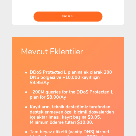
TEKLIF AL
Mevcut Eklentiler
DDoS Protected L planına ek olarak 200
DNS bölgesi ve +10,000 kayıt için
$9.95/Ay
+200M queries for the DDoS Protected L
plan for $8.00/Ay
Kayıtların, teknik desteğimiz tarafından
desteklenmeyen özel biçimli dosyalardan
içe aktarılması, kayıt başına $0.05.
Minimum ödeme tutarı $10.00.
Tam beyaz etiketli (vanity DNS) hizmet