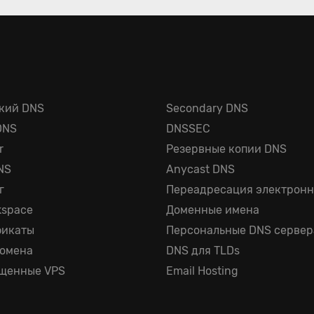
кий DNS
Secondary DNS
DNS
DNSSEC
r
Резервные копии DNS
NS
Anycast DNS
г
Переадресация электронн
kspace
Доменные имена
фикаты
Персональные DNS сервер
домена
DNS для TLDs
щенные VPS
Email Hosting