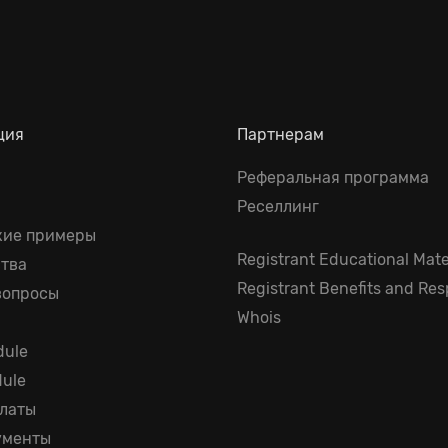
ция
Партнерам
Реферальная программа
Реселлинг
кие примеры
Registrant Educational Mate
тва
Registrant Benefits and Resp
вопросы
Whois
ule
dule
платы
ументы