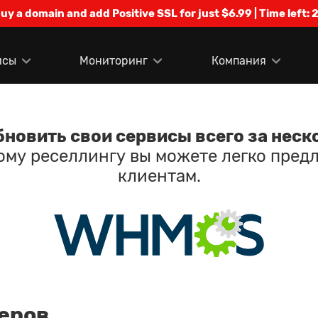
Buy a domain and add Positive SSL for just $6.99 | Time left:
2
исы
Мониторинг
Компания
новить свои сервисы всего за неск
ому реселлингу вы можете легко пред
клиентам.
еров