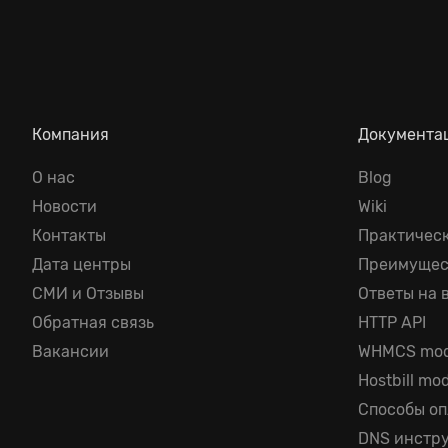
Компания
Документа
О нас
Blog
Новости
Wiki
Контакты
Практичес
Дата центры
Преимущес
СМИ и Отзывы
Ответы на 
Обратная cвязь
HTTP API
Вакансии
WHMCS mod
Hostbill mo
Способы о
DNS инстр