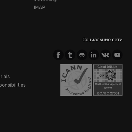
IMAP
Социальные сети
rials
onsibilities