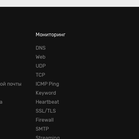
Мониторинг
DNS
Web
UDP
TCP
ой почты
ICMP Ping
Keyword
а
Heartbeat
SSL/TLS
Firewall
SMTP
Streaming