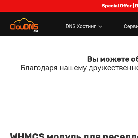
Special Offer | 
DNS Хостинг
Серв
Вы можете об
Благодаря нашему дружественн
WHMCS модуль для реселл