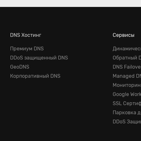
DNS Хостинг
Сервисы
Премиум DNS
Динамичес
DDoS защищенный DNS
Обратный 
GeoDNS
DNS Failove
Корпоративный DNS
Managed D
Мониторин
Google Wor
SSL Серти
Парковка 
DDoS Защи