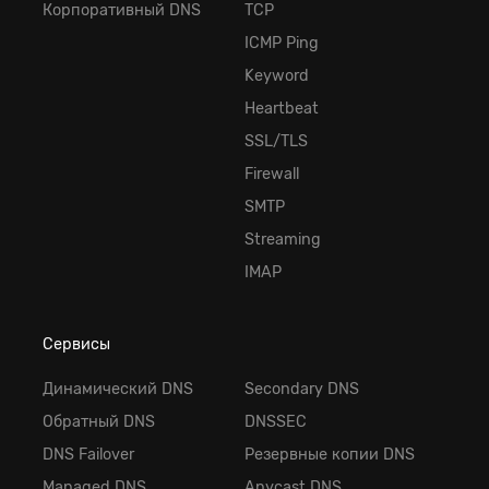
Корпоративный DNS
TCP
ICMP Ping
Keyword
Heartbeat
SSL/TLS
Firewall
SMTP
Streaming
IMAP
Сервисы
Динамический DNS
Secondary DNS
Обратный DNS
DNSSEC
DNS Failover
Резервные копии DNS
Managed DNS
Anycast DNS