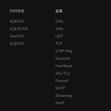
DNS托管
监视
优质DNS
DNS
抗攻击DNS
Web
GeoDNS
UDP
企业DNS
TCP
ICMP Ping
Keyword
Heartbeat
SSL/TLS
Firewall
SMTP
Streaming
IMAP