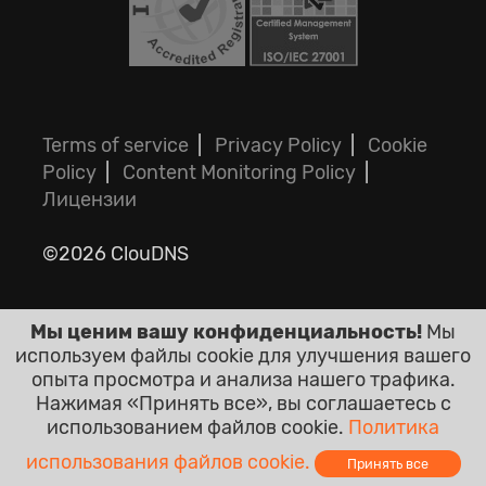
Terms of service
|
Privacy Policy
|
Cookie
Policy
|
Content Monitoring Policy
|
Лицензии
©2026 ClouDNS
Мы ценим вашу конфиденциальность!
Мы
используем файлы cookie для улучшения вашего
опыта просмотра и анализа нашего трафика.
Нажимая «Принять все», вы соглашаетесь с
Все цены являются окончательными и
использованием файлов cookie.
Политика
включают налоги. Никаких других
использования файлов cookie.
Принять все
скрытых платежей!