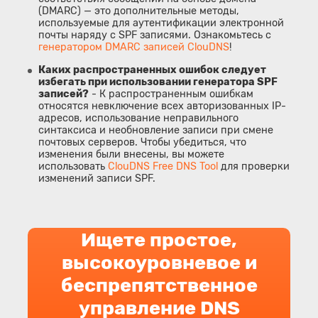
(DMARC) — это дополнительные методы,
используемые для аутентификации электронной
почты наряду с SPF записями. Ознакомьтесь с
генератором DMARC записей ClouDNS
!
Каких распространенных ошибок следует
избегать при использовании генератора SPF
записей?
- К распространенным ошибкам
относятся невключение всех авторизованных IP-
адресов, использование неправильного
синтаксиса и необновление записи при смене
почтовых серверов. Чтобы убедиться, что
изменения были внесены, вы можете
использовать
ClouDNS Free DNS Tool
для проверки
изменений записи SPF.
Ищете простое,
высокоуровневое и
беспрепятственное
управление DNS