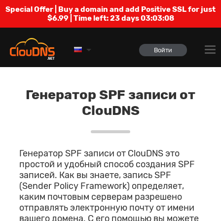
Special Offer | Buy a domain and add Positive SSL for just
$6.99 | Time left:
23 days 03:03:07
Войти
Генератор SPF записи от
ClouDNS
Генератор SPF записи от ClouDNS это
простой и удобный способ создания SPF
записей. Как вы знаете, запись SPF
(Sender Policy Framework) определяет,
каким почтовым серверам разрешено
отправлять электронную почту от имени
вашего домена. С его помощью вы можете