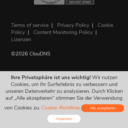
Terms of service
|
Privacy Policy
|
Cookie
Policy
|
Content Monitoring Policy
|
Lizenzen
©2026 ClouDNS
Ihre Privatsphäre ist uns wichtig!
Wir nutzen
Cookies, um Ihr Surferlebnis zu verbessern und
unseren Datenverkehr zu analysieren. Durch Klicken
auf „Alle akzeptieren“ stimmen Sie der Verwendung
Alle Preise sind endgültig und enthalten alle
benötigten Steuern. Keine anderen versteckten
von Cookies zu.
Cookie-Richtlinie
Alle akzeptieren
Kosten!
Anpassen