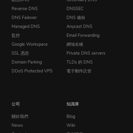
Reverse DNS
DNSSEC
DNS Failover
DNS 備份
Managed DNS
Anycast DNS
監控
Email Forwarding
Google Workspace
網域名稱
SSL 憑證
Private DNS servers
Domain Parking
TLDs 的 DNS
DDoS Protected VPS
電子郵件託管
公司
知識庫
關於我們
Blog
News
Wiki