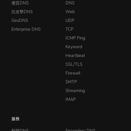
優質DNS
DNS
抗攻擊DNS
Web
GeoDNS
UDP
Enterprise DNS
TCP
ICMP Ping
Keyword
Heartbeat
SSL/TLS
Firewall
SMTP
Streaming
IMAP
服務
動態DNS
Secondary DNS