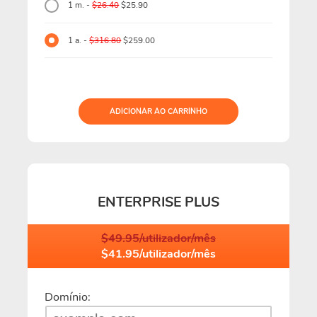
1 m. -
$26.40
$25.90
1 a. -
$316.80
$259.00
ADICIONAR AO CARRINHO
ENTERPRISE PLUS
$49.95/utilizador/mês
$41.95/utilizador/mês
Domínio: