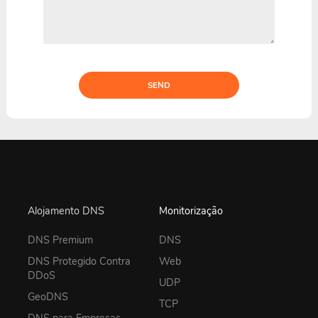
SEND
Alojamento DNS
Monitorização
DNS Premium
DNS
DNS Protegido Contra
Web
DDoS
UDP
GeoDNS
TCP