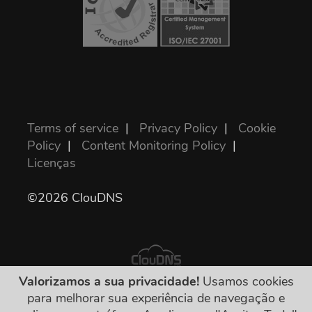
Terms of service
|
Privacy Policy
|
Cookie
Policy
|
Content Monitoring Policy
|
Licenças
©2026 ClouDNS
Valorizamos a sua privacidade!
Usamos cookies
para melhorar sua experiência de navegação e
Todos os preços são finais e incluem todas as