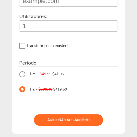
Utilizadores:
Transferir conta existente
Período:
1 m. -
$49.95
$41.95
1 a. -
$599.40
$419.50
ADICIONAR AO CARRINHO