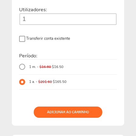
Utilizadores:
Transferir conta existente
Período:
1 m. -
$16.80
$16.50
1 a. -
$201.60
$165.50
ADICIONAR AO CARRINHO