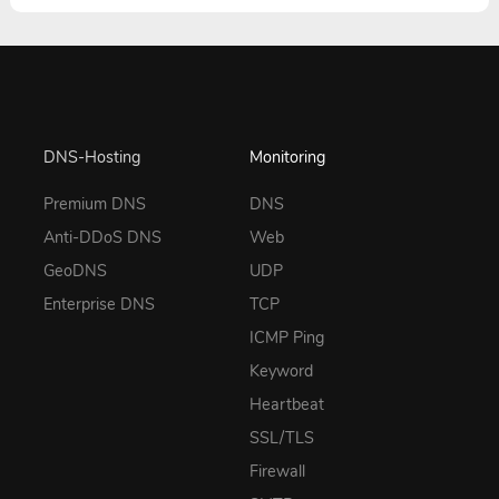
DNS-Hosting
Monitoring
Premium DNS
DNS
Anti-DDoS DNS
Web
GeoDNS
UDP
Enterprise DNS
TCP
ICMP Ping
Keyword
Heartbeat
SSL/TLS
Firewall