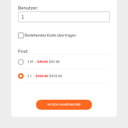
Benutzer:
Bestehendes Konto übertragen
Frist:
1 M. -
$49.95
$41.95
1 J. -
$599.40
$419.50
IN DEN WARENKORB