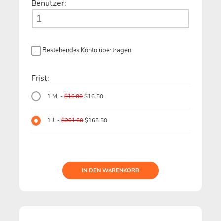
Benutzer:
Bestehendes Konto übertragen
Frist:
1 M. -
$16.80
$16.50
1 J. -
$201.60
$165.50
IN DEN WARENKORB