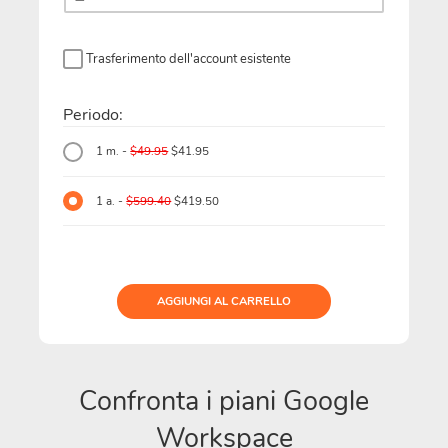
Trasferimento dell'account esistente
Periodo:
1 m. -
$49.95
$41.95
1 a. -
$599.40
$419.50
AGGIUNGI AL CARRELLO
Confronta i piani Google
Workspace