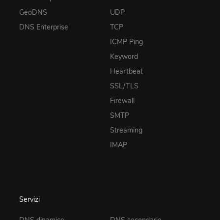
GeoDNS
UDP
DNS Enterprise
TCP
ICMP Ping
Keyword
Heartbeat
SSL/TLS
Firewall
SMTP
Streaming
IMAP
Servizi
DNS dinamico
DNS secondario