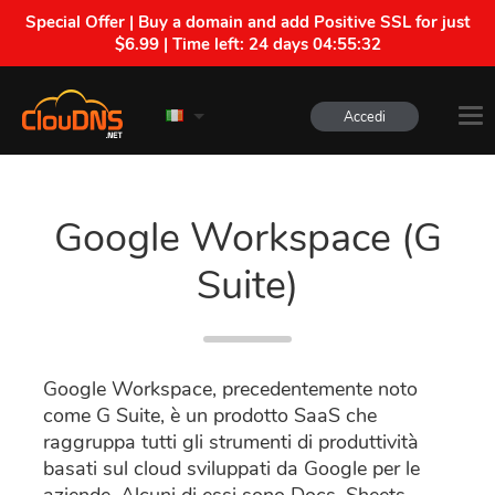
Special Offer | Buy a domain and add Positive SSL for just
$6.99 | Time left:
24 days 04:55:31
Accedi
Google Workspace (G
Suite)
Google Workspace, precedentemente noto
come G Suite, è un prodotto SaaS che
raggruppa tutti gli strumenti di produttività
basati sul cloud sviluppati da Google per le