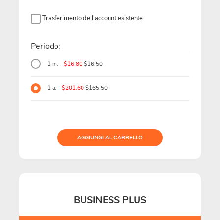
Trasferimento dell'account esistente
Periodo:
1 m. -
$16.80
$16.50
1 a. -
$201.60
$165.50
AGGIUNGI AL CARRELLO
BUSINESS PLUS