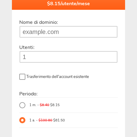
$8.15/utente/mese
Nome di dominio:
Utenti:
Trasferimento dell'account esistente
Periodo:
1 m. -
$8.40
$8.15
1 a. -
$100.80
$81.50