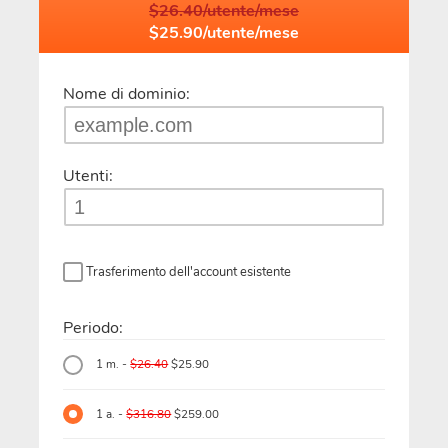
$26.40/utente/mese
$25.90/utente/mese
Nome di dominio:
Utenti:
Trasferimento dell'account esistente
Periodo:
1 m. -
$26.40
$25.90
1 a. -
$316.80
$259.00