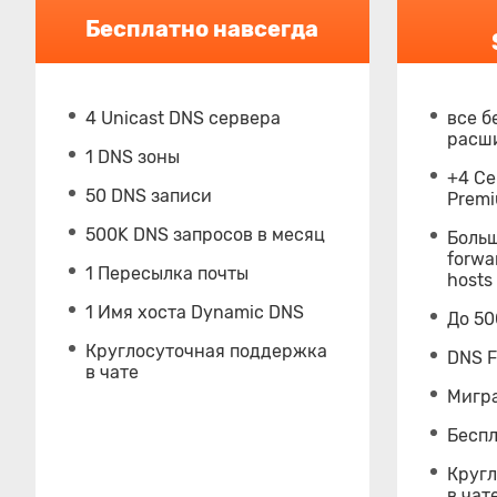
Бесплатно навсегда
4 Unicast DNS сервера
все б
расш
1 DNS зоны
+4 Се
50 DNS записи
Prem
500K DNS запросов в месяц
Больш
forwa
1 Пересылка почты
hosts
1 Имя хоста Dynamic DNS
До 50
Круглосуточная поддержка
DNS F
в чате
Мигр
Бесп
Круг
в чат