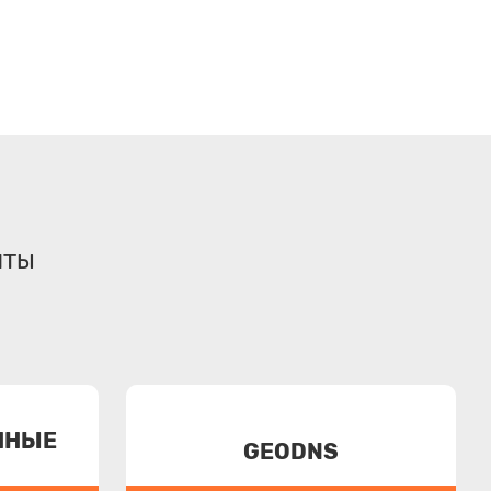
чты
ННЫЕ
GEODNS