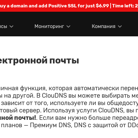
Buy a domain and add Positive SSL for just $6.99 | Time left:
2
исы
Мониторинг
Компания
ектронной почты
личная функция, которая автоматически пере
ы на другой. В ClouDNS вы можете выбирать 
зависит от того, используете ли вы общедост
очтовый сервер. Используя услуги ClouDNS, вы
ной почты!
. Если вам нужно больше переадр
планов — Премиум DNS, DNS с защитой от DDo