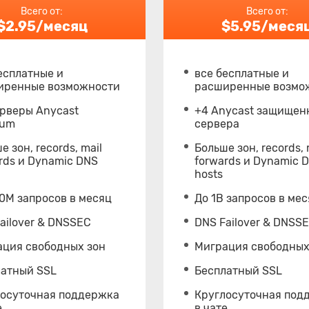
Всего от:
Всего от:
$2.95/месяц
$5.95/меся
есплатные и
все бесплатные и
иренные возможности
расширенные возмо
рверы Anycast
+4 Anycast защищен
ium
сервера
е зон, records, mail
Больше зон, records, 
rds и Dynamic DNS
forwards и Dynamic 
hosts
0M запросов в месяц
До 1B запросов в ме
ailover & DNSSEC
DNS Failover & DNSS
ация свободных зон
Миграция свободных
латный SSL
Бесплатный SSL
лосуточная поддержка
Круглосуточная под
е
в чате