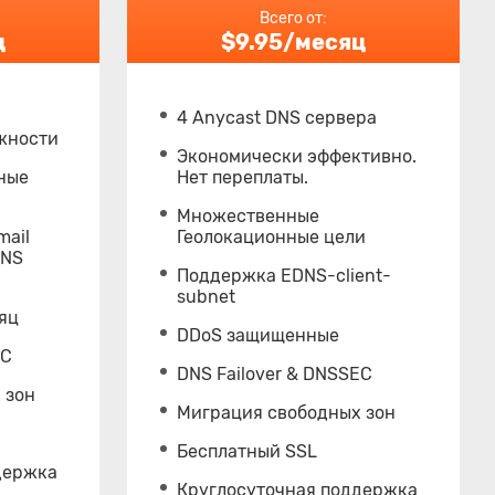
Всего от:
ц
$9.95/месяц
4 Anycast DNS сервера
жности
Экономически эффективно.
ные
Нет переплаты.
Множественные
mail
Геолокационные цели
DNS
Поддержка EDNS-client-
subnet
сяц
DDoS защищенные
EC
DNS Failover & DNSSEC
 зон
Миграция свободных зон
Бесплатный SSL
держка
Круглосуточная поддержка