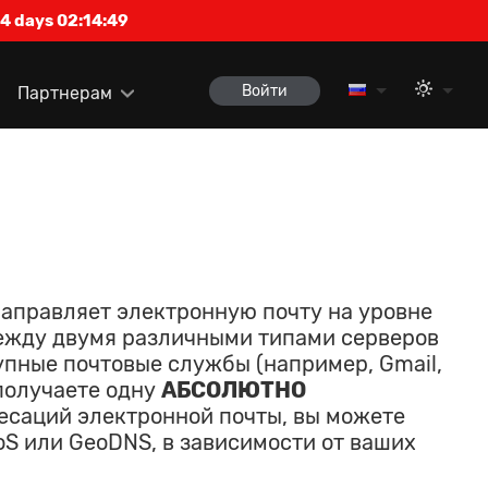
4 days 02:14:48
Войти
Партнерам
направляет электронную почту на уровне
между двумя различными типами серверов
упные почтовые службы (например, Gmail,
 получаете одну
АБСОЛЮТНО
есаций электронной почты, вы можете
S или GeoDNS, в зависимости от ваших