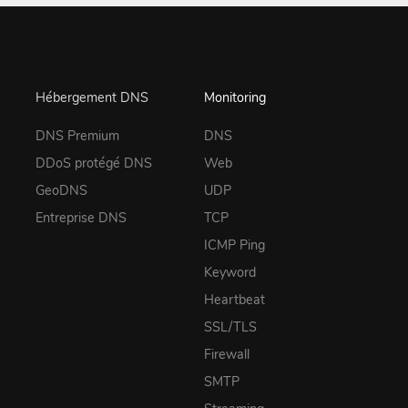
Hébergement DNS
Monitoring
DNS Premium
DNS
DDoS protégé DNS
Web
GeoDNS
UDP
Entreprise DNS
TCP
ICMP Ping
Keyword
Heartbeat
SSL/TLS
Firewall
SMTP