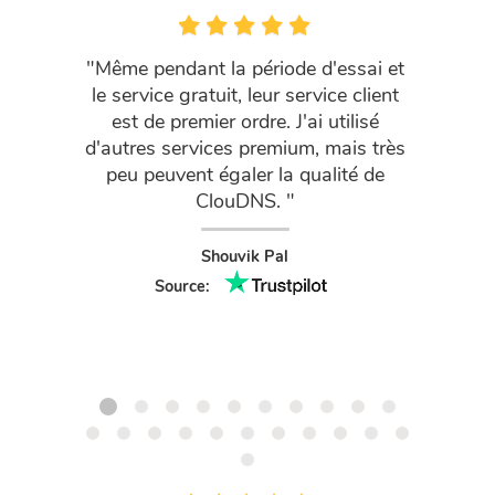
"Même pendant la période d'essai et
Merci d
le service gratuit, leur service client
de p
est de premier ordre. J'ai utilisé
Bitcoins
d'autres services premium, mais très
clients
peu peuvent égaler la qualité de
systè
ClouDNS. "
Shouvik Pal
Source: