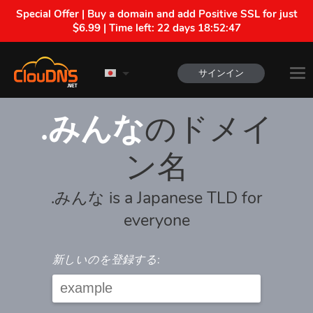
Special Offer | Buy a domain and add Positive SSL for just
$6.99 | Time left:
22 days 18:52:47
サインイン
.みんな
のドメイ
ン名
.みんな is a Japanese TLD for
everyone
新しいのを登録する: