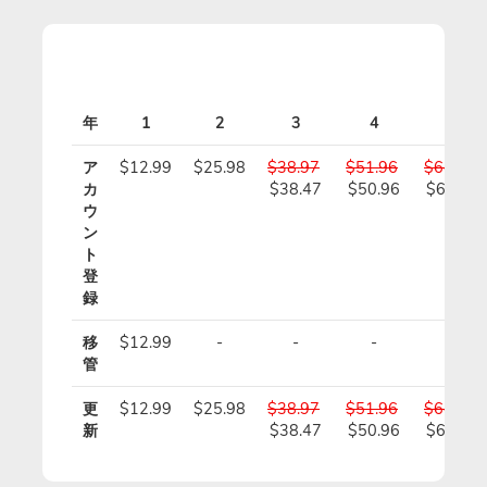
価
年
1
2
3
4
5
ア
$12.99
$25.98
$38.97
$51.96
$64.95
カ
$38.47
$50.96
$63.45
ウ
ン
ト
登
録
移
$12.99
-
-
-
-
管
更
$12.99
$25.98
$38.97
$51.96
$64.95
新
$38.47
$50.96
$63.45