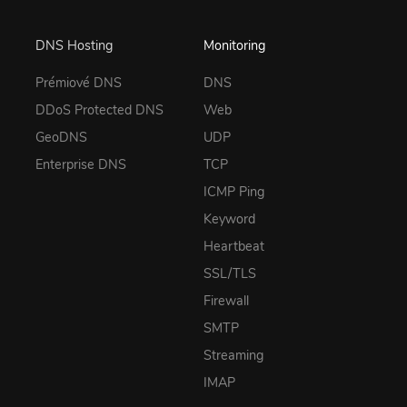
DNS Hosting
Monitoring
Prémiové DNS
DNS
DDoS Protected DNS
Web
GeoDNS
UDP
Enterprise DNS
TCP
ICMP Ping
Keyword
Heartbeat
SSL/TLS
Firewall
SMTP
Streaming
IMAP