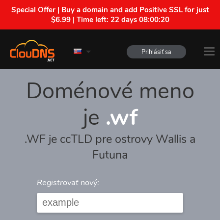
Special Offer | Buy a domain and add Positive SSL for just
$6.99 | Time left:
22 days 08:00:20
Prihlásiť sa
Doménové meno
je
.wf
.WF je ccTLD pre ostrovy Wallis a
Futuna
Registrovať nový: