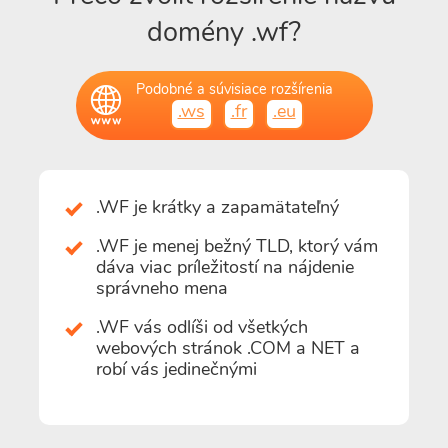
domény .wf?
Podobné a súvisiace rozšírenia
.ws
.fr
.eu
.WF je krátky a zapamätateľný
.WF je menej bežný TLD, ktorý vám
dáva viac príležitostí na nájdenie
správneho mena
.WF vás odlíši od všetkých
webových stránok .COM a NET a
robí vás jedinečnými