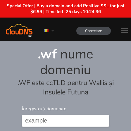
Special Offer | Buy a domain and add Positive SSL for just
$6.99 | Time left:
25 days 10:24:36
Conectare
.wf
nume
domeniu
.WF este ccTLD pentru Wallis și
Insulele Futuna
Înregistrați domeniu: