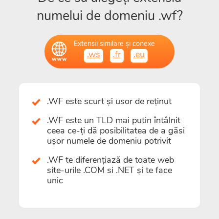
numelui de domeniu .wf?
Extensii similare și conexe
.ws
.fr
.eu
.WF este scurt și usor de reținut
.WF este un TLD mai putin întâlnit
ceea ce-ți dă posibilitatea de a găsi
ușor numele de domeniu potrivit
.WF te diferențiază de toate web
site-urile .COM si .NET și te face
unic