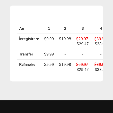
P
An
1
2
3
4
Înregistrare
$9.99
$19.98
$29.97
$39.96
$29.47
$38.96
Transfer
$9.99
-
-
-
Reînnoire
$9.99
$19.98
$29.97
$39.96
$29.47
$38.96