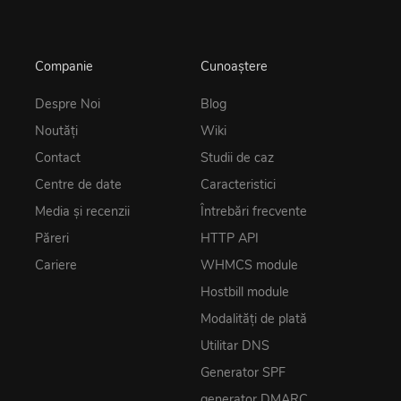
Companie
Cunoaștere
Despre Noi
Blog
Noutăţi
Wiki
Contact
Studii de caz
Centre de date
Caracteristici
Media și recenzii
Întrebări frecvente
Păreri
HTTP API
Cariere
WHMCS module
Hostbill module
Modalități de plată
Utilitar DNS
Generator SPF
generator DMARC