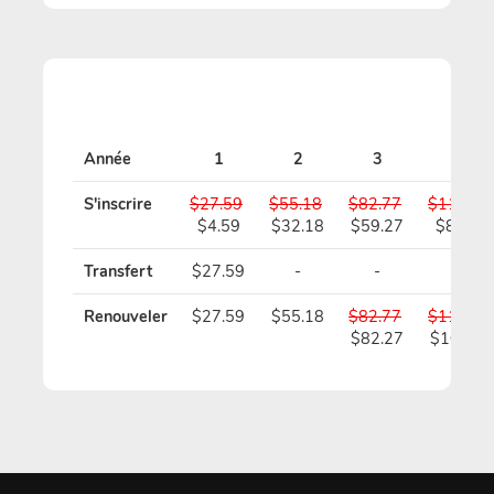
Année
1
2
3
4
S'inscrire
$27.59
$55.18
$82.77
$110.36
$4.59
$32.18
$59.27
$86.36
Transfert
$27.59
-
-
-
Renouveler
$27.59
$55.18
$82.77
$110.36
$82.27
$109.36