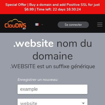
Special Offer | Buy a domain and add Positive SSL for just
$6.99 | Time left:
22 days 16:30:24
Se connecter
.website
nom du
domaine
.WEBSITE est un suffixe générique
Enregistrer un nouveau: