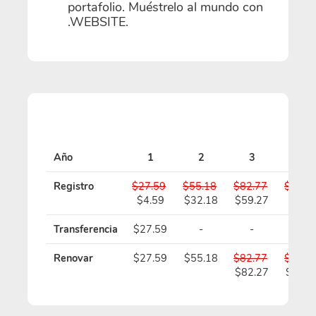
portafolio. Muéstrelo al mundo con
.WEBSITE.
Año
1
2
3
4
Registro
$27.59
$55.18
$82.77
$110.
$4.59
$32.18
$59.27
$86.
Transferencia
$27.59
-
-
-
Renovar
$27.59
$55.18
$82.77
$110.
$82.27
$109.