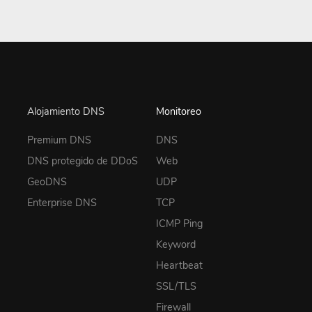
Alojamiento DNS
Monitoreo
Premium DNS
DNS
DNS protegido de DDoS
Web
GeoDNS
UDP
Enterprise DNS
TCP
ICMP Ping
Keyword
Heartbeat
SSL/TLS
Firewall