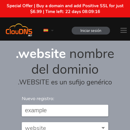
Special Offer | Buy a domain and add Positive SSL for just
$6.99 | Time left:
22 days 08:09:16
Iniciar sesión
.website
nombre
del dominio
.WEBSITE es un sufijo genérico
Nuevo registro: