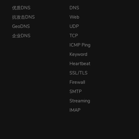
优质DNS
DNS
抗攻击DNS
Web
GeoDNS
UDP
企业DNS
TCP
ICMP Ping
Keyword
Heartbeat
SSL/TLS
Firewall
SMTP
Streaming
IMAP