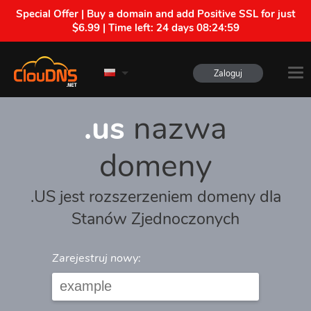
Special Offer | Buy a domain and add Positive SSL for just
$6.99 | Time left:
24 days 08:24:59
Zaloguj
.us
nazwa
domeny
.US jest rozszerzeniem domeny dla
Stanów Zjednoczonych
Zarejestruj nowy: