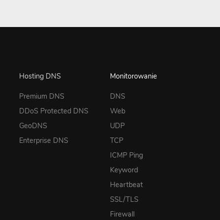
Hosting DNS
Monitorowanie
Premium DNS
DNS
DDoS Protected DNS
Web
GeoDNS
UDP
Enterprise DNS
TCP
ICMP Ping
Keyword
Heartbeat
SSL/TLS
Firewall