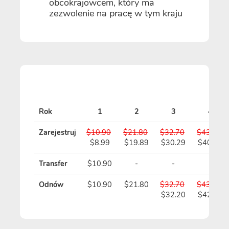
obcokrajowcem, który ma
zezwolenie na pracę w tym kraju
Rok
1
2
3
4
Zarejestruj
$10.90
$21.80
$32.70
$43.60
$8.99
$19.89
$30.29
$40.69
Transfer
$10.90
-
-
-
Odnów
$10.90
$21.80
$32.70
$43.60
$32.20
$42.60