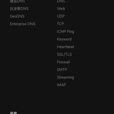
優質DNS
DNS
抗攻擊DNS
Web
GeoDNS
UDP
Enterprise DNS
TCP
ICMP Ping
Keyword
Heartbeat
SSL/TLS
Firewall
SMTP
Streaming
IMAP
服務