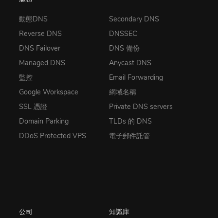
動態DNS
Secondary DNS
Reverse DNS
DNSSEC
DNS Failover
DNS 備份
Managed DNS
Anycast DNS
監控
Email Forwarding
Google Workspace
網域名稱
SSL 憑證
Private DNS servers
Domain Parking
TLDs 的 DNS
DDoS Protected VPS
電子郵件託管
公司
知識庫