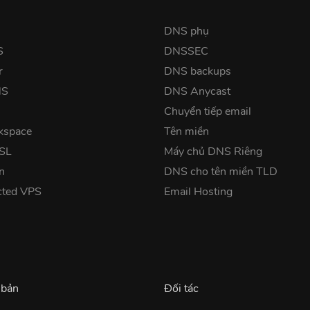
DNS phụ
S
DNSSEC
r
DNS backups
NS
DNS Anycast
Chuyển tiếp email
kspace
Tên miền
SSL
Máy chủ DNS Riêng
n
DNS cho tên miền TLD
cted VPS
Email Hosting
 bản
Đối tác