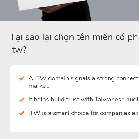
Tại sao lại chọn tên miền có p
.tw?
A .TW domain signals a strong connectio
market.
It helps build trust with Taiwanese aud
.TW is a smart choice for companies exp