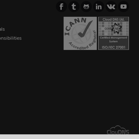
als
sibilities