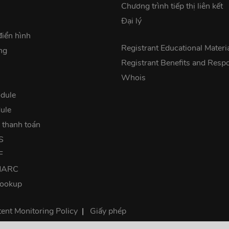
Chương trình tiếp thị liên kết
Đại lý
điển hình
Registrant Educational Materi
ng
Registrant Benefits and Respon
Whois
dule
ule
 thanh toán
S
F
DMARC
lookup
ent Monitoring Policy
|
Giấy phép