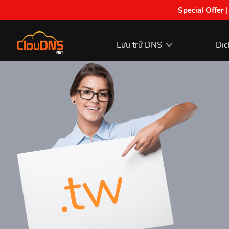
Special Offer 
Lưu trữ DNS
Dịc
.tw