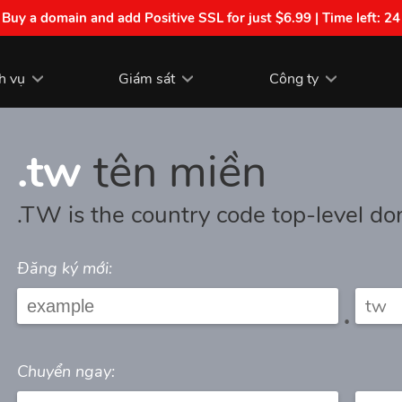
| Buy a domain and add Positive SSL for just $6.99 | Time left:
24
h vụ
Giám sát
Công ty
.tw
tên miền
.TW is the country code top-level do
Đăng ký mới:
.
Chuyển ngay: