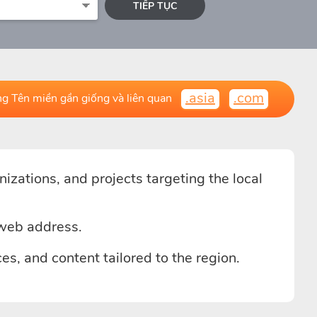
TIẾP TỤC
.asia
.com
g Tên miền gần giống và liên quan
izations, and projects targeting the local
 web address.
s, and content tailored to the region.