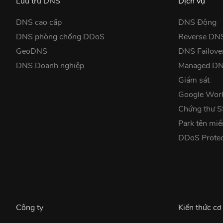
Lưu trữ DNS
Dịch vụ
DNS cao cấp
DNS Động
DNS phòng chống DDoS
Reverse DN
GeoDNS
DNS Failove
DNS Doanh nghiệp
Managed D
Giám sát
Google Wor
Chứng thư 
Park tên miề
DDoS Prote
Công ty
Kiến thức cơ