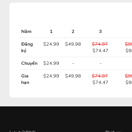
Năm
1
2
3
Đăng
$24.99
$49.98
$74.97
$9
ký
$74.47
$9
Chuyển
$24.99
-
-
Gia
$24.99
$49.98
$74.97
$9
hạn
$74.47
$9