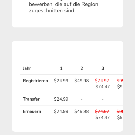
bewerben, die auf die Region
zugeschnitten sind.
Jahr
1
2
3
4
Registrieren
$24.99
$49.98
$74.97
$99.96
$74.47
$98.96
Transfer
$24.99
-
-
-
Erneuern
$24.99
$49.98
$74.97
$99.96
$74.47
$98.96