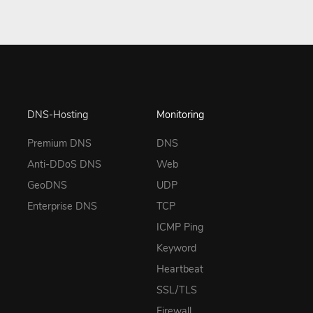
DNS-Hosting
Monitoring
Premium DNS
DNS
Anti-DDoS DNS
Web
GeoDNS
UDP
Enterprise DNS
TCP
ICMP Ping
Keyword
Heartbeat
SSL/TLS
Firewall