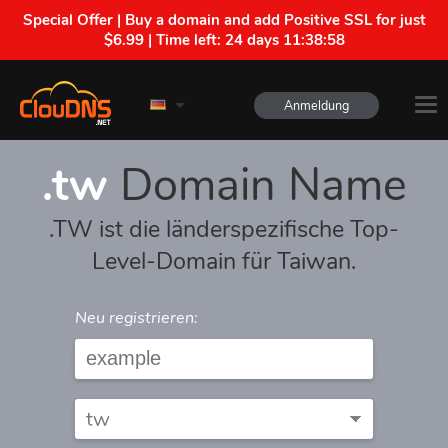
Special Offer | Buy a domain and add Positive SSL for just
$6.99 | Time left:
24 days 11:38:58
Anmeldung
.tw
Domain Name
.TW ist die länderspezifische Top-
Level-Domain für Taiwan.
Neu registrieren: