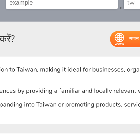
.
करें?
समान 
n to Taiwan, making it ideal for businesses, organ
iences by providing a familiar and locally relevant
anding into Taiwan or promoting products, service