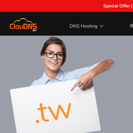
Special Offer 
DNS Hosting
से
.tw