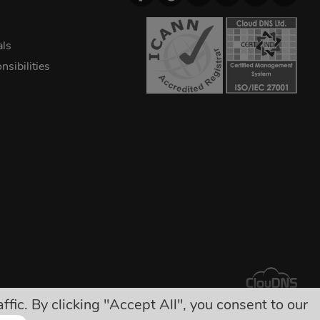
als
sibilities
ic. By clicking "Accept All", you consent to our
ीं!