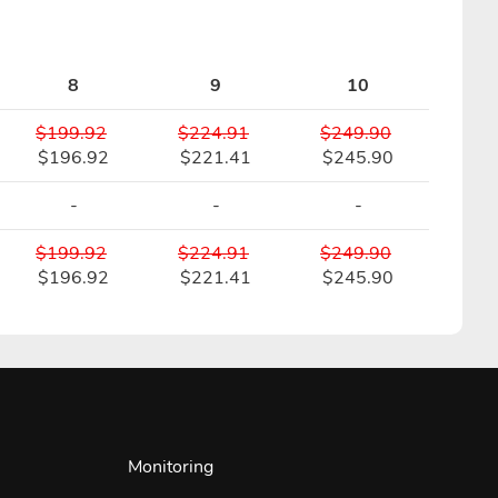
8
9
10
$199.92
$224.91
$249.90
$196.92
$221.41
$245.90
-
-
-
$199.92
$224.91
$249.90
$196.92
$221.41
$245.90
Monitoring