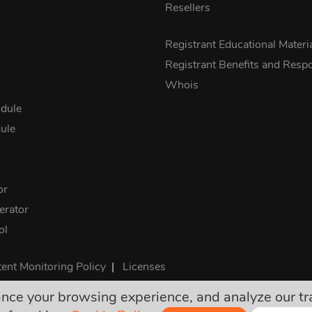
Resellers
s
Registrant Educational Materi
Registrant Benefits and Respon
Whois
dule
ule
or
rator
ol
ent Monitoring Policy
|
Licenses
e your browsing experience, and analyze our traff
ी कीमतें अंतिम हैं और सभी आवश्यक कर इसमें शामिल हैं। कोई अन्य छुपा शुल्क नह