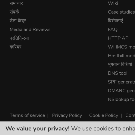
समाचार
Wiki
संपर्क
Case studie
डेटा केंद्र
विशेषताएं
Media and Reviews
FAQ
प्रतिक्रिया
HTTP API
करियर
WHMCS mo
Hostbill mod
भुगतान विधियां
DNS tool
SPF generat
DMARC gene
NSlookup to
Terms of service
|
Privacy Policy
|
Cookie Policy
|
Cont
©2026 ClouDNS
We value your privacy!
We use cookies to enhanc
सभ