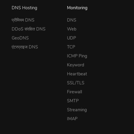
DNS Hosting
Monitoring
प्रीमियम DNS
DNS
DDoS संरक्षित DNS
Web
GeoDNS
UDP
एंटरप्राइज DNS
TCP
ICMP Ping
Keyword
Heartbeat
SSL/TLS
Firewall
SMTP
Streaming
IMAP