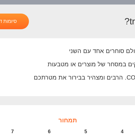
סיומות ד
תמחור
7
6
5
4