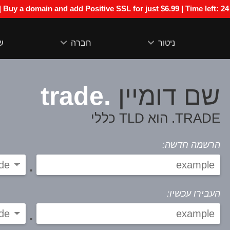
Special Offer | Buy a domain and add Positive SSL for just $6.99 | Time left:
24
ניטור
חברה
ש
.trade
שם דומיין
TRADE. הוא TLD כללי
הרשמה חדשה:
.
העבירו עכשיו:
.