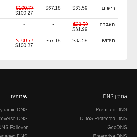
רישום
$33.59
$67.18
$100.77
$100.27
העברה
$33.59
-
-
$31.99
חידוש
$33.59
$67.18
$100.77
$100.27
אחסון DNS
שירותים
ynamic DNS
Premium DNS
everse DNS
DDoS Protected DNS
DNS Failover
GeoDNS
anaged DNS
Enterprise DNS