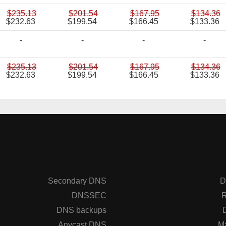
$235.13
$201.54
$167.95
$134.36
$232.63
$199.54
$166.45
$133.36
-
-
-
-
$235.13
$201.54
$167.95
$134.36
$232.63
$199.54
$166.45
$133.36
Secondary DNS
D
DNSSEC
R
DNS backups
Anycast DNS
M