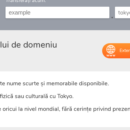
Transferați acum:
.
elui de domeniu
Exten
e nume scurte și memorabile disponibile.
izică sau culturală cu Tokyo.
oricui la nivel mondial, fără cerințe privind preze