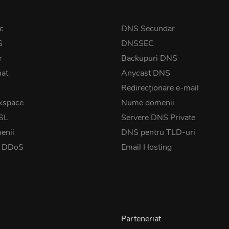
c
DNS Secundar
S
DNSSEC
r
Backupuri DNS
nat
Anycast DNS
Redirecționare e-mail
kspace
Nume domenii
SSL
Servere DNS Private
enii
DNS pentru TLD-uri
t DDoS
Email Hosting
Parteneriat