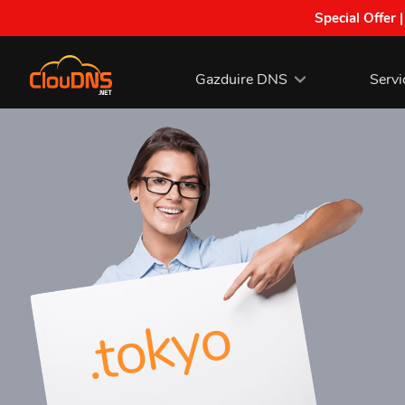
Special Offer 
Gazduire DNS
Servi
.tokyo