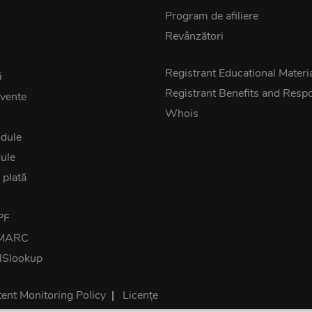
Program de afiliere
Revânzători
z
Registrant Educational Materi
i
Registrant Benefits and Respon
cvente
Whois
dule
ule
 plată
PF
DMARC
NSlookup
ent Monitoring Policy
|
Licențe