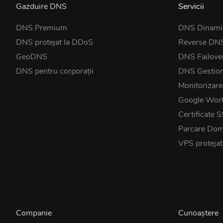
Gazduire DNS
Servicii
DNS Premium
DNS Dinami
DNS protejat la DDoS
Reverse DN
GeoDNS
DNS Failove
DNS pentru corporații
DNS Gestio
Monitorizare
Google Wor
Certificate 
Parcare Dom
VPS proteja
Companie
Cunoaștere