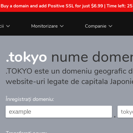
| Buy a domain and add Positive SSL for just $6.99 | Time left:
25
cii
Monitorizare
Companie
.tokyo
nume domen
.TOKYO este un domeniu geografic de
website-uri legate de capitala Japonie
Înregistrați domeniu:
.