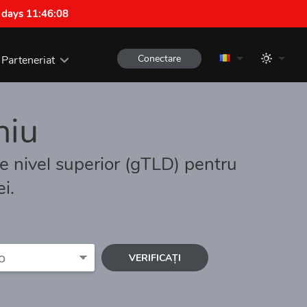
 days 11:46:07
Conectare
Parteneriat
iu
 nivel superior (gTLD) pentru
i.
VERIFICAȚI