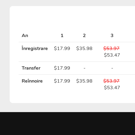
An
1
2
3
Înregistrare
$17.99
$35.98
$53.97
$53.47
Transfer
$17.99
-
-
Reînnoire
$17.99
$35.98
$53.97
$53.47