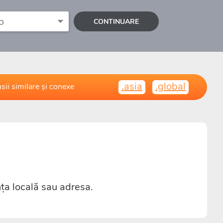
CONTINUARE
.asia
.global
sii similare și conexe
nța locală sau adresa.