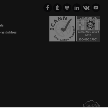
als
sibilities