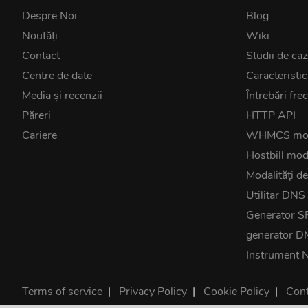
Despre Noi
Blog
Noutăţi
Wiki
Contact
Studii de ca
Centre de date
Caracteristic
Media și recenzii
Întrebări fre
Păreri
HTTP API
Cariere
WHMCS mo
Hostbill mod
Modalități de
Utilitar DNS
Generator S
generator 
Instrument 
Terms of service
|
Privacy Policy
|
Cookie Policy
|
Cont