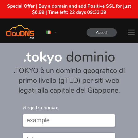
Special Offer | Buy a domain and add Positive SSL for just
$6.99 | Time left:
22 days 09:33:39
Accedi
.tokyo
dominio
.TOKYO è un dominio geografico di
primo livello (gTLD) per siti web
legati alla capitale del Giappone.
Registra nuovo: