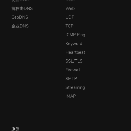
抗攻击DNS
Web
GeoDNS
UDP
企业DNS
TCP
ICMP Ping
Keyword
Heartbeat
SSL/TLS
Firewall
SMTP
Streaming
IMAP
服务