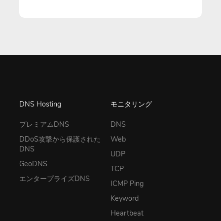
DNS Hosting
モニタリング
プレミアムDNS
DNS
DDoS攻撃から保護された
Web
DNS
UDP
GeoDNS
TCP
エンタープライズDNS
ICMP Ping
Keyword
Heartbeat