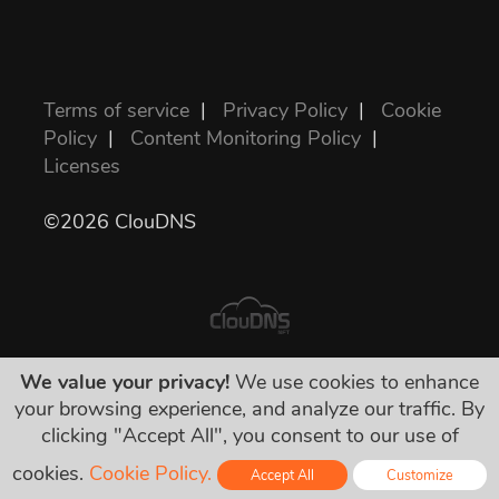
Terms of service
|
Privacy Policy
|
Cookie
Policy
|
Content Monitoring Policy
|
Licenses
©2026 ClouDNS
We value your privacy!
We use cookies to enhance
表示されている値段が全部最終的で、必要な
your browsing experience, and analyze our traffic. By
税金を含んでいます。隠された料金などは一
clicking "Accept All", you consent to our use of
切有りません！
cookies.
Cookie Policy.
Accept All
Customize