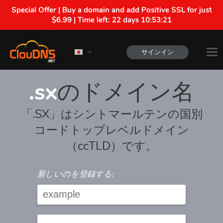
Special Offer | Buy a domain and add Positive SSL for just
$6.99 | Time left:
22 days 10:53:21
サインイン
.sx
のドメイン名
「.SX」はシントマールテンの国別
コードトップレベルドメイン
（ccTLD）です。
新しいのを登録する: