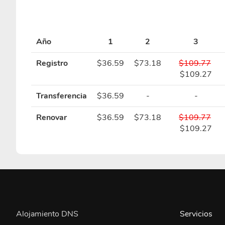
Año
1
2
3
Registro
$36.59
$73.18
$109.77
$109.27
Transferencia
$36.59
-
-
Renovar
$36.59
$73.18
$109.77
$109.27
Alojamiento DNS
Servicios