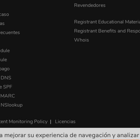
Revendedores
caso
Registrant Educational Materi
cas
Registrant Benefits and Respon
recuentes
Whois
dule
ule
pago
a DNS
e SPF
 DMARC
 NSlookup
ent Monitoring Policy
|
Licencias
mejorar su experiencia de navegación y analizar nu
on finales e incluyen todos los impuestos requeridos. ¡No hay o