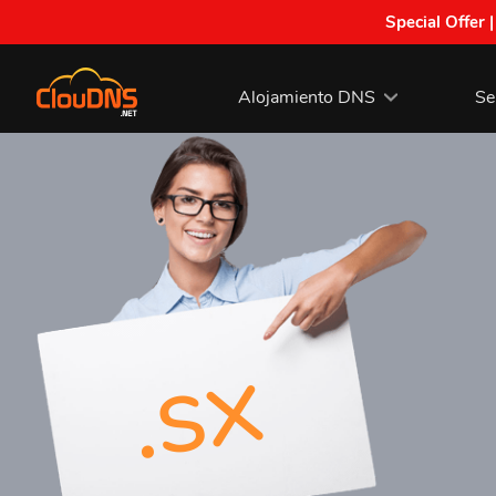
Special Offer 
Alojamiento DNS
Se
.sx