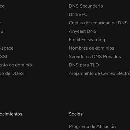
co
DNS Secundario
o
DNSSEC
r
Copias de seguridad de DNS
NS
Anycast DNS
Email Forwarding
kspace
Nombres de dominios
 SSL
Servidores DNS Privados
ento de dominio
DNS para TLD
ido de DDoS
Alojamiento de Correo Electr
ocimientos
Socios
Programa de Afiliación