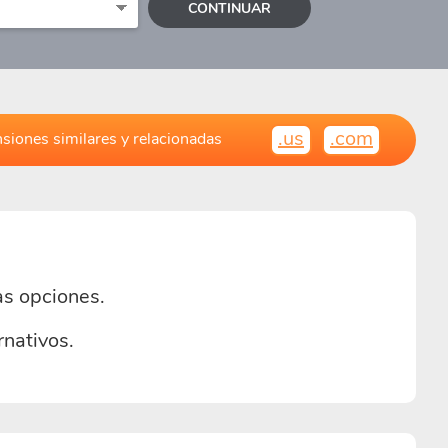
CONTINUAR
.us
.com
siones similares y relacionadas
as opciones.
nativos.