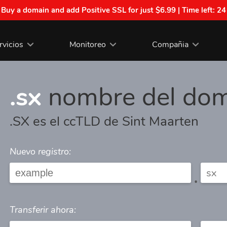
| Buy a domain and add Positive SSL for just $6.99 | Time left:
24
rvicios
Monitoreo
Compañia
.sx
nombre del dom
.SX es el ccTLD de Sint Maarten
Nuevo registro:
.
Transferir ahora: