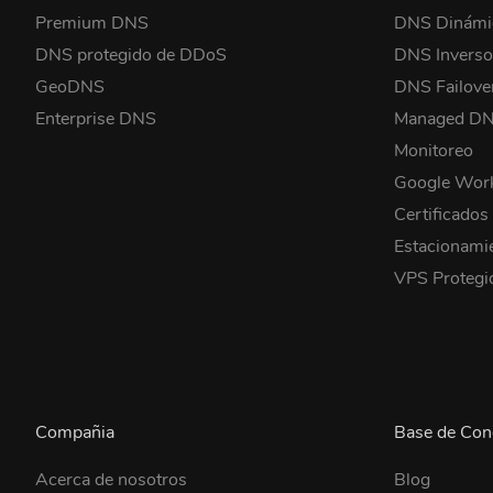
Premium DNS
DNS Dinámi
DNS protegido de DDoS
DNS Invers
GeoDNS
DNS Failove
Enterprise DNS
Managed D
Monitoreo
Google Wor
Certificados
Estacionami
VPS Proteg
Compañia
Base de Con
Acerca de nosotros
Blog