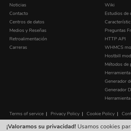
Noticias
Wiki
Contacto
Estudios de 
Centros de datos
Característi
Medios y Reseñas
Preguntas F
Retroalimentación
HTTP API
Carreras
WHMCS mo
Hostbill mod
Métodos de 
Herramient
Generador d
Generador
Herramienta
Terms of service
|
Privacy Policy
|
Cookie Policy
|
Cont
©2026 ClouDNS
¡Valoramos su privacidad!
Usamos cookies para 
Todos los precios s