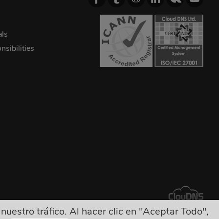
als
sibilities
estro tráfico. Al hacer clic en "Aceptar Todo",
tros cargos ocultos!