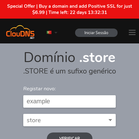
Special Offer | Buy a domain and add Positive SSL for just
$6.99 | Time left:
22 days 13:32:31
Iniciar Sessão
Domínio
.store
.STORE é um sufixo genérico
Registar novo:
VERIFICAR