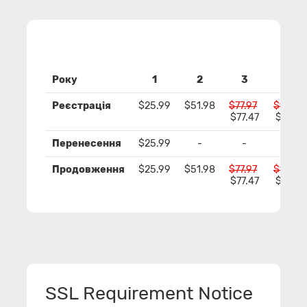
Року
1
2
3
4
Реєстрація
$25.99
$51.98
$77.97
$103.9
$77.47
$102.9
Перенесення
$25.99
-
-
-
Продовження
$25.99
$51.98
$77.97
$103.9
$77.47
$102.9
SSL Requirement Notice