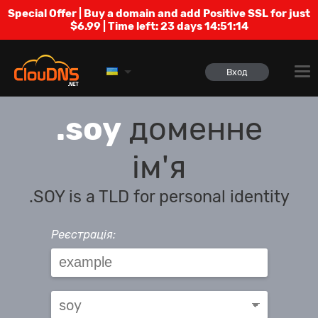
Special Offer | Buy a domain and add Positive SSL for just
$6.99 | Time left:
23 days 14:51:13
Вход
.soy
доменне
ім'я
.SOY is a TLD for personal identity
Реєстрація: