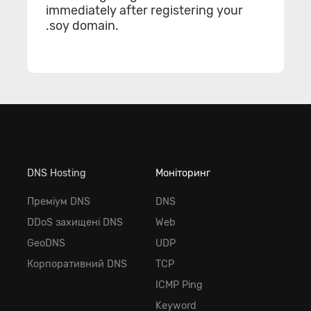
immediately after registering your
.soy domain.
DNS Hosting
Моніторинг
Преміум DNS
DNS
DDoS захищені DNS
Web
GeoDNS
UDP
Корпоративний DNS
TCP
ICMP Ping
Keyword