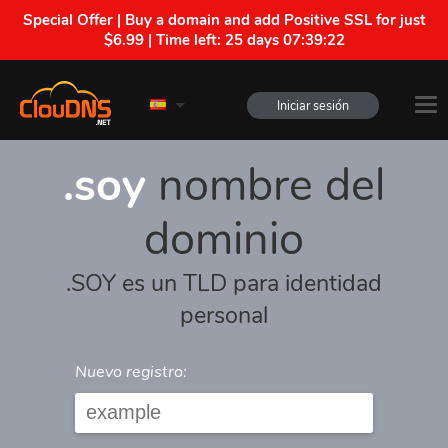
Special Offer | Buy a domain and add Positive SSL for just
$6.99 | Time left:
25 days 07:39:22
Iniciar sesión
.soy
nombre del
dominio
.SOY es un TLD para identidad
personal
Nuevo registro: