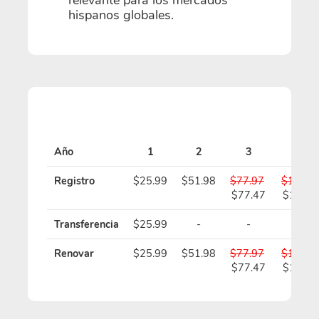
hispanos globales.
Año
1
2
3
4
Registro
$25.99
$51.98
$77.97
$103.9
$77.47
$102.9
Transferencia
$25.99
-
-
-
Renovar
$25.99
$51.98
$77.97
$103.9
$77.47
$102.9