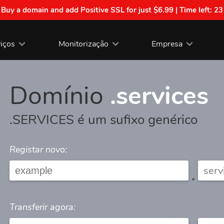
| Buy a domain and add Positive SSL for just $6.99 | Time left:
23
iços
Monitorização
Empresa
Domínio
.services
.SERVICES é um sufixo genérico
Registar novo:
.
Transferir agora: