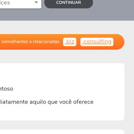
CONTINUAR
.biz
.consulting
 semelhantes e relacionadas
ntoso
iatamente aquilo que você oferece