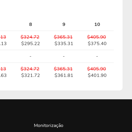
8
9
10
.13
$324.72
$365.31
$405.90
.13
$295.22
$335.31
$375.40
-
-
-
.13
$324.72
$365.31
$405.90
.63
$321.72
$361.81
$401.90
Monitorização