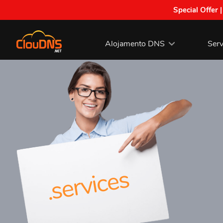
Special Offer 
Alojamento DNS
Serv
.services