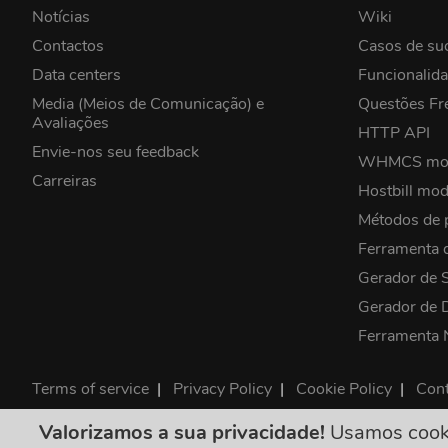
Notícias
Wiki
Contactos
Casos de su
Data centers
Funcionalid
Media (Meios de Comunicação) e
Questões Fr
Avaliações
HTTP API
Envie-nos seu feedback
WHMCS mo
Carreiras
Hostbill mod
Métodos de
Ferramenta
Gerador de 
Gerador de
Ferramenta
Terms of service
|
Privacy Policy
|
Cookie Policy
|
Cont
©2026 ClouDNS
Valorizamos a sua privacidade!
Usamos cookie
Todos os preços 