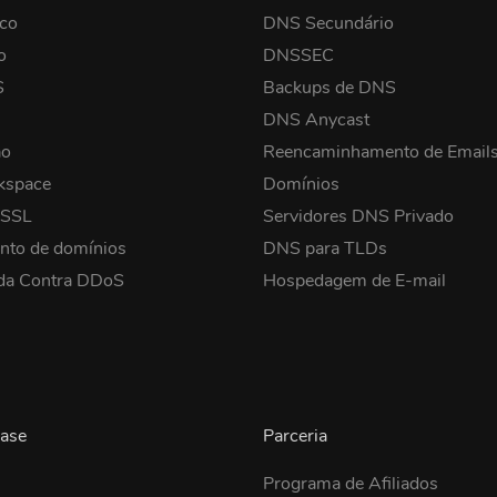
co
DNS Secundário
o
DNSSEC
S
Backups de DNS
DNS Anycast
ão
Reencaminhamento de Email
kspace
Domínios
 SSL
Servidores DNS Privado
nto de domínios
DNS para TLDs
da Contra DDoS
Hospedagem de E-mail
ase
Parceria
Programa de Afiliados