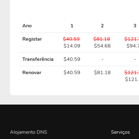
Ano
1
2
3
Registar
$40.59
$81.18
$121.
$14.09
$54.68
$94.
Transferência
$40.59
-
-
Renovar
$40.59
$81.18
$121.
$121
Alojamento DNS
Serviços