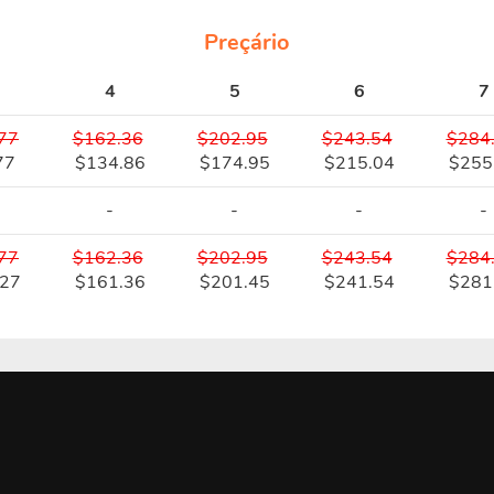
Preçário
4
5
6
7
77
$162.36
$202.95
$243.54
$284
77
$134.86
$174.95
$215.04
$255
-
-
-
-
77
$162.36
$202.95
$243.54
$284
.27
$161.36
$201.45
$241.54
$281