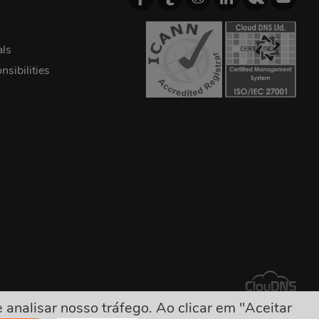
als
sibilities
nalisar nosso tráfego. Ao clicar em "Aceitar
lores escondidos!