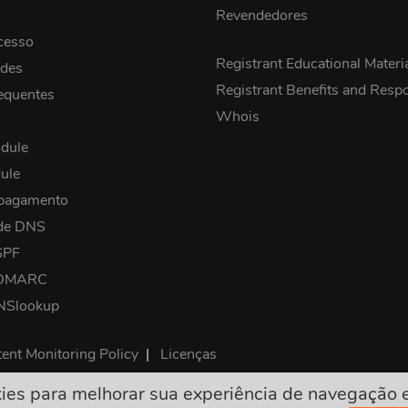
Revendedores
cesso
Registrant Educational Materi
ades
Registrant Benefits and Respon
equentes
Whois
dule
ule
 pagamento
 de DNS
SPF
 DMARC
 NSlookup
ent Monitoring Policy
|
Licenças
s para melhorar sua experiência de navegação e a
são finais e incluem todas as taxas necessárias. Não existem va