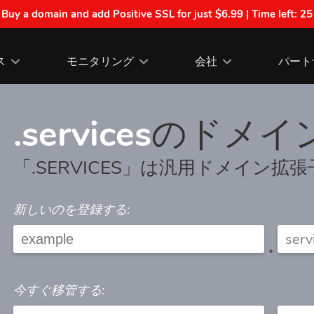
| Buy a domain and add Positive SSL for just $6.99 | Time left:
25
ス
モニタリング
会社
パート
.services
のドメイ
「.SERVICES」は汎用ドメイン拡
新しいのを登録する:
.
今すぐ移管する: