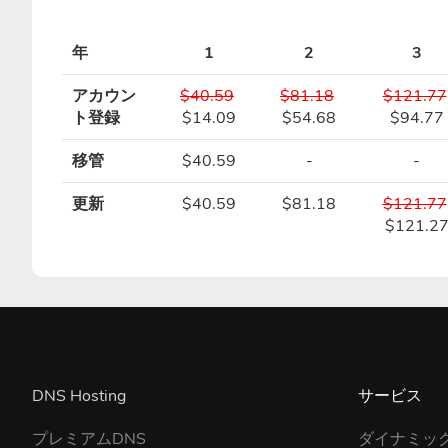
年
1
2
3
アカウン
$40.59
$81.18
$121.77
ト登録
$14.09
$54.68
$94.77
移管
$40.59
-
-
更新
$40.59
$81.18
$121.77
$121.2
DNS Hosting
サービス
プレミアムDNS
ダイナミック