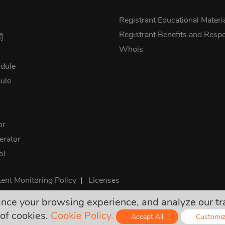
s
Registrant Educational Materi
Registrant Benefits and Respon
問
Whois
dule
ule
or
rator
ol
ent Monitoring Policy
|
Licenses
e your browsing experience, and analyze our traff
が全部最終的で、必要な税金を含んでいます。隠された料金な
of cookies.
Cookie Policy.
Accept All
Customi