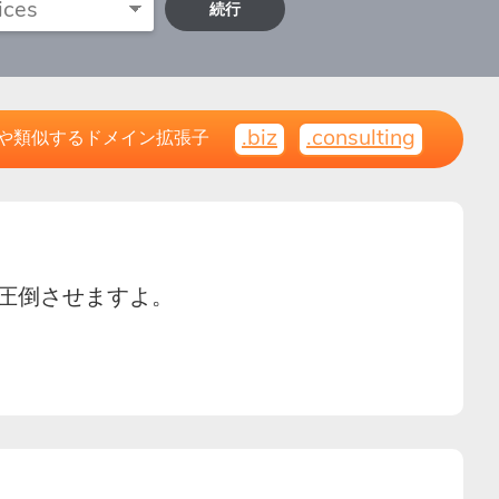
続行
.biz
.consulting
や類似するドメイン拡張子
は圧倒させますよ。