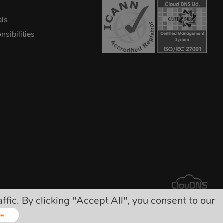
als
sibilities
ic. By clicking "Accept All", you consent to our
どは一切有りません！
ze