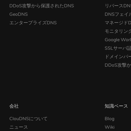
DDoS攻撃から保護されたDNS
リバースDN
GeoDNS
DNSフェイ
エンタープライズDNS
マネージドD
モニタリン
Google Wor
SSLサーバ
ドメインパ
DDoS攻撃
会社
知識ベース
ClouDNSについて
Blog
ニュース
Wiki