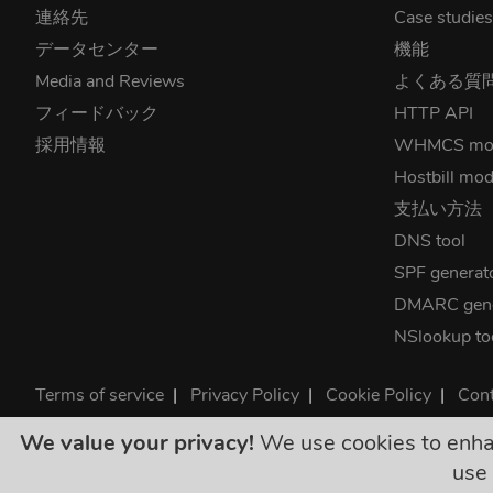
連絡先
Case studie
データセンター
機能
Media and Reviews
よくある質
フィードバック
HTTP API
採用情報
WHMCS mo
Hostbill mod
支払い方法
DNS tool
SPF generat
DMARC gene
NSlookup to
Terms of service
|
Privacy Policy
|
Cookie Policy
|
Cont
©2026 ClouDNS
We value your privacy!
We use cookies to enhanc
表示されている値段
use 