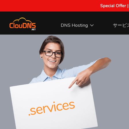
Special Offer 
DNS Hosting
サービ
.services