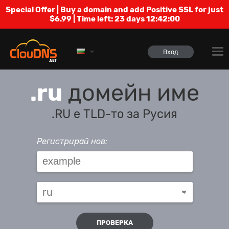
Special Offer | Buy a domain and add Positive SSL for just
$6.99 | Time left:
23 days 12:42:00
Вход
.ru
домейн име
.RU е TLD-то за Русия
Регистрирай нов:
ПРОВЕРКА