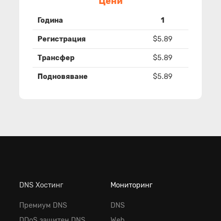
Цени
Година
1
Регистрация
$5.89
Трансфер
$5.89
Подновяване
$5.89
DNS Хостинг
Мониторинг
Премиум DNS
DNS
DDoS защитен DNS
Web