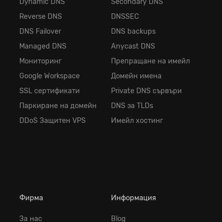
Dynamic DNS
Secondary DNS
Reverse DNS
DNSSEC
DNS Failover
DNS backups
Managed DNS
Anycast DNS
Мониторинг
Препращане на имейл
Google Workspace
Домейн имена
SSL сертификати
Private DNS сървъри
Паркиране на домейн
DNS за TLDs
DDoS Защитен VPS
Имейл хостинг
Фирма
Информация
За нас
Blog