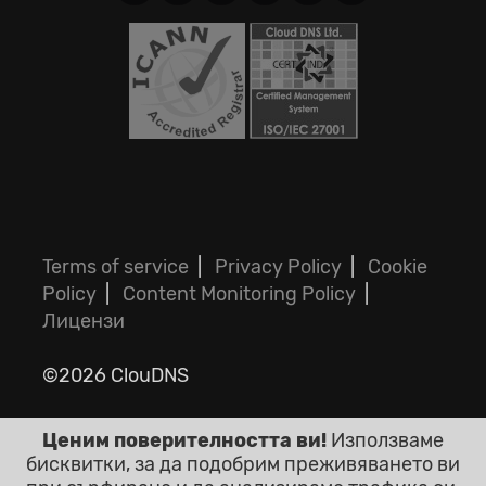
Terms of service
|
Privacy Policy
|
Cookie
Policy
|
Content Monitoring Policy
|
Лицензи
©2026 ClouDNS
Ценим поверителността ви!
Използваме
бисквитки, за да подобрим преживяването ви