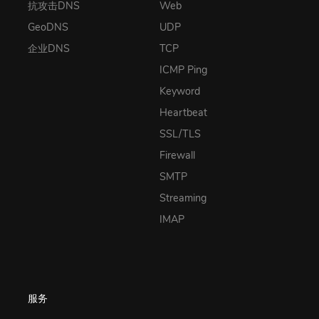
抗攻击DNS
Web
GeoDNS
UDP
企业DNS
TCP
ICMP Ping
Keyword
Heartbeat
SSL/TLS
Firewall
SMTP
Streaming
IMAP
服务