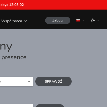
 days 12:03:01
Zaloguj
Współpraca
ny
b presence
SPRAWDŹ