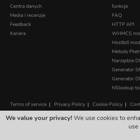
Centra danych
funkcje
Media i recenzje
FAQ
Feedback
HTTP API
Kariera
WHMCS mo
Hostbill mod
Metody Płat
Narzędzie 
Generator S
Generator 
NSlookup to
Terms of service
|
Privacy Policy
|
Cookie Policy
|
Cont
©2026 ClouDNS
We value your privacy!
We use cookies to enhanc
Wszystkie ceny są osta
use 