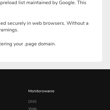
 preload list maintained by Google. This
ssed securely in web browsers. Without a
warnings.
tering your .page domain.
Monitorowanie
DNS
Web