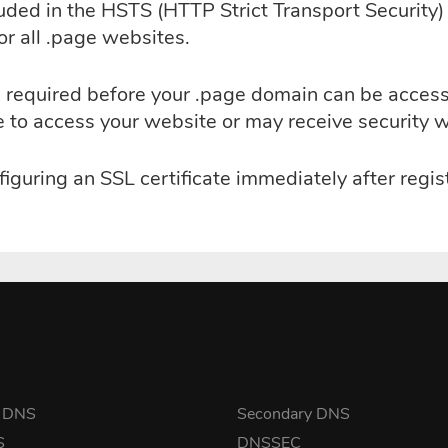
luded in the HSTS (HTTP Strict Transport Security)
r all .page websites.
 is required before your .page domain can be acce
le to access your website or may receive security 
guring an SSL certificate immediately after regis
y DNS
Secondary DNS
S
DNSSEC