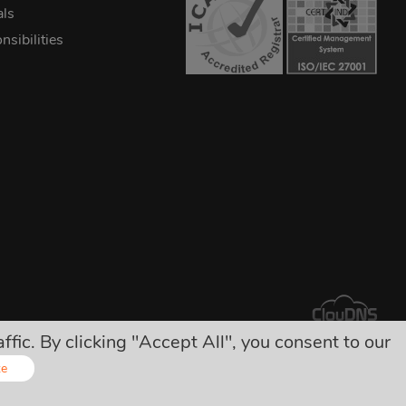
als
sibilities
ic. By clicking "Accept All", you consent to our
tkowych ukrytych opłat!
ze
Online - Live Chat