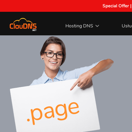
Special Offer 
Hosting DNS
Usłu
.page