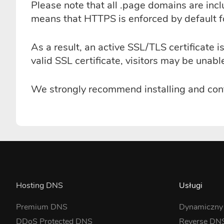
Please note that all .page domains are inc
means that HTTPS is enforced by default fo
As a result, an active SSL/TLS certificate
valid SSL certificate, visitors may be unab
We strongly recommend installing and confi
Hosting DNS
Usługi
Premium DNS
Dynamiczn
DDoS Protected DNS
Reverse DN