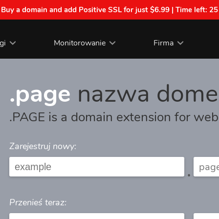
| Buy a domain and add Positive SSL for just $6.99 | Time left:
25
gi
Monitorowanie
Firma
.page
nazwa dome
.PAGE is a domain extension for we
Zarejestruj nowy:
.
Przenieś teraz: