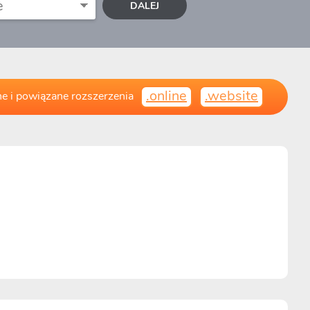
DALEJ
.online
.website
e i powiązane rozszerzenia