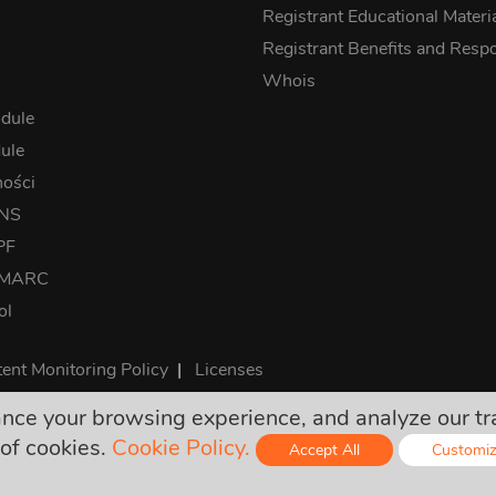
Registrant Educational Materi
Registrant Benefits and Respon
Whois
dule
ule
ności
DNS
PF
DMARC
ol
ent Monitoring Policy
|
Licenses
e your browsing experience, and analyze our traff
teczne i zawierają wszystkie wymagane podatki. Żadnych doda
of cookies.
Cookie Policy.
Accept All
Customi