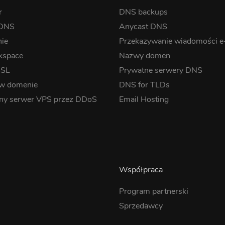
r
DNS backups
 DNS
Anycast DNS
nie
Przekazywanie wiadomości e
kspace
Nazwy domen
SSL
Prywatne serwery DNS
 w domenie
DNS for TLDs
ny serwer VPS przez DDoS
Email Hosting
Współpraca
Program partnerski
Sprzedawcy