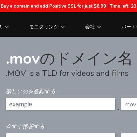
| Buy a domain and add Positive SSL for just $6.99 | Time left:
23
ス
モニタリング
会社
パート
.mov
のドメイン名
.MOV is a TLD for videos and films
新しいのを登録する:
.
今すぐ移管する: