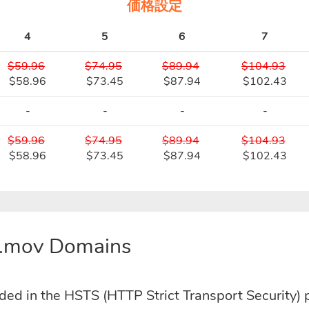
価格設定
4
5
6
7
$59.96
$74.95
$89.94
$104.93
$58.96
$73.45
$87.94
$102.43
-
-
-
-
$59.96
$74.95
$89.94
$104.93
$58.96
$73.45
$87.94
$102.43
 .mov Domains
uded in the HSTS (HTTP Strict Transport Security) 