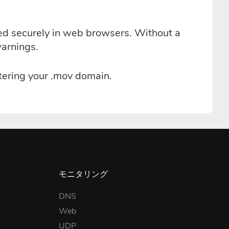
sed securely in web browsers. Without a
warnings.
tering your .mov domain.
モニタリング
DNS
Web
UDP