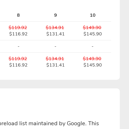
8
9
10
$119.92
$134.91
$149.90
$116.92
$131.41
$145.90
-
-
-
$119.92
$134.91
$149.90
$116.92
$131.41
$145.90
preload list maintained by Google. This