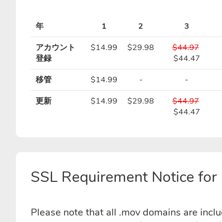
年
1
2
3
アカウント
$14.99
$29.98
$44.97
登録
$44.47
移管
$14.99
-
-
更新
$14.99
$29.98
$44.97
$44.47
SSL Requirement Notice for
Please note that all .mov domains are incl