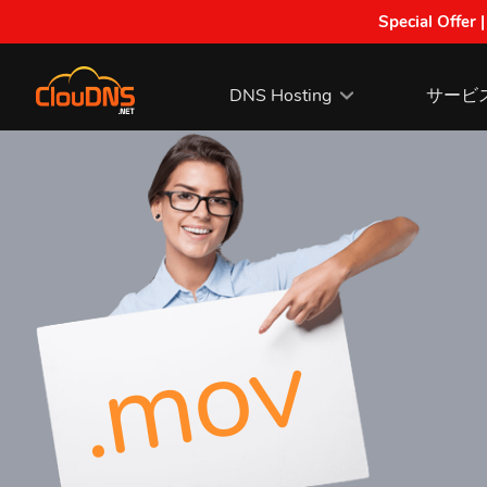
Special Offer 
DNS Hosting
サービ
.mov