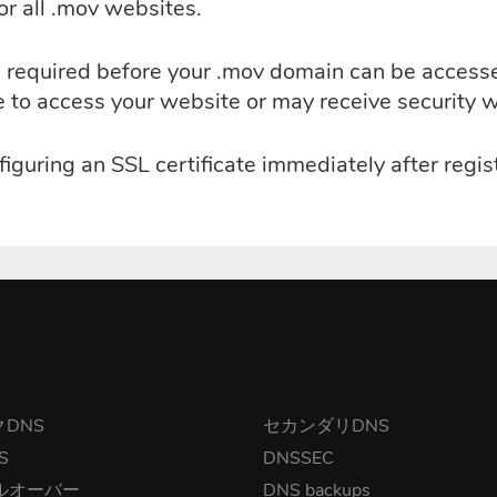
r all .mov websites.
 is required before your .mov domain can be acces
le to access your website or may receive security 
guring an SSL certificate immediately after regis
DNS
セカンダリDNS
S
DNSSEC
ルオーバー
DNS backups