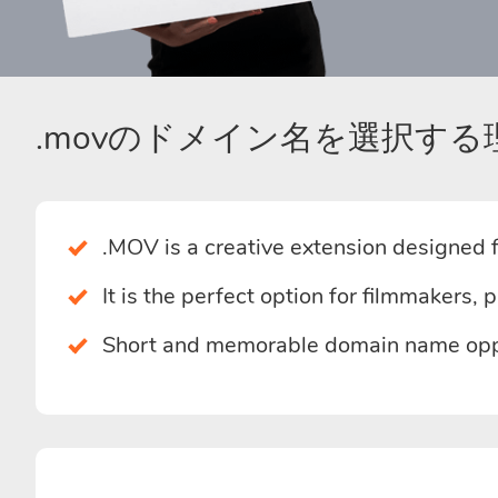
.movのドメイン名を選択す
.MOV is a creative extension designed f
It is the perfect option for filmmakers, 
Short and memorable domain name opport