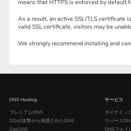
means that HTTPS is enforced by default fo
As a result, an active SSL/TLS certificate
valid SSL certificate, visitors may be unab
We strongly recommend installing and confi
DNS Hosting
サービス
プレミアムDNS
ダイナミック
DDoS攻撃から保護されたDNS
リバースDN
GeoDNS
DNSフェイ