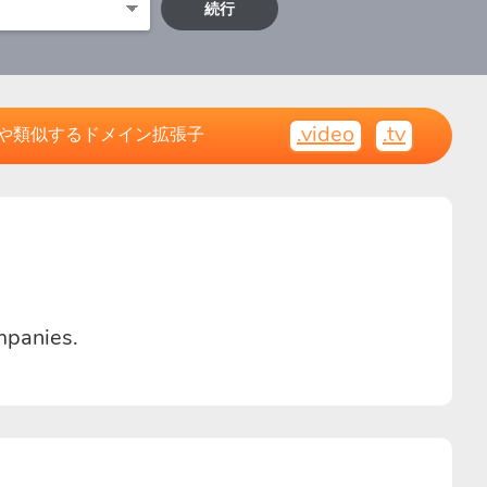
続行
.video
.tv
や類似するドメイン拡張子
mpanies.