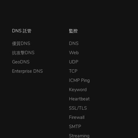
DNS 託管
監控
優質DNS
DNS
抗攻擊DNS
Web
GeoDNS
UDP
Enterprise DNS
TCP
ICMP Ping
Keyword
Heartbeat
SSL/TLS
Firewall
SMTP
Streaming