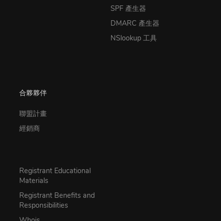
SPF 產生器
DMARC 產生器
NSlookup 工具
合夥夥伴
聯盟計畫
經銷商
Registrant Educational
Materials
Registrant Benefits and
Responsibilities
Whois