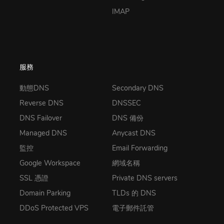
IMAP
服務
動態DNS
Secondary DNS
Reverse DNS
DNSSEC
DNS Failover
DNS 備份
Managed DNS
Anycast DNS
監控
Email Forwarding
Google Workspace
網域名稱
SSL 憑證
Private DNS servers
Domain Parking
TLDs 的 DNS
DDoS Protected VPS
電子郵件託管