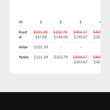
Yıl
1
2
3
4
Kayıt
$101.39
$202.78
$304.17
$405.56
ol
$47.69
$149.08
$249.97
$350.86
Aktar
$101.39
-
-
-
Yenile
$101.39
$202.78
$304.17
$405.56
$303.67
$404.56