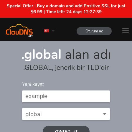
Special Offer | Buy a domain and add Positive SSL for just
$6.99 | Time left:
24 days 12:27:39
Oturum aç
.global
alan adı
.GLOBAL, jenerik bir TLD'dir
Yeni kayıt:
KONTROL ET