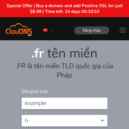
Special Offer | Buy a domain and add Positive SSL for just
$6.99 | Time left:
24 days 00:10:53
Đăng nhập
.fr
tên miền
.FR là tên miền TLD quốc gia của
Pháp
Đăng ký mới: