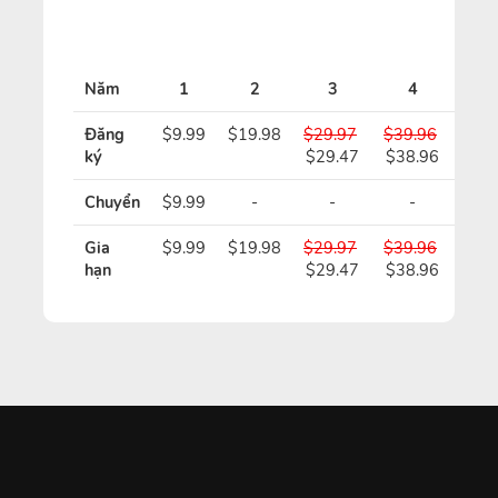
Gi
Năm
1
2
3
4
5
Đăng
$9.99
$19.98
$29.97
$39.96
$49
ký
$29.47
$38.96
$48
Chuyển
$9.99
-
-
-
-
Gia
$9.99
$19.98
$29.97
$39.96
$49
hạn
$29.47
$38.96
$48