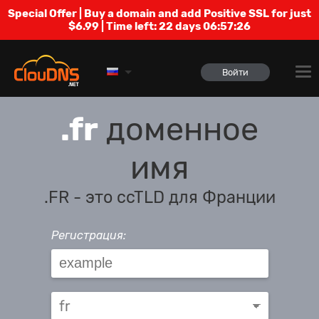
Special Offer | Buy a domain and add Positive SSL for just
$6.99 | Time left:
22 days 06:57:26
Войти
.fr
доменное
имя
.FR - это ccTLD для Франции
Регистрация: