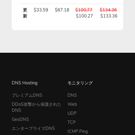
更
$33.59
$67.18
$100.77
$134.36
$167
新
$100.27
$133.36
$166
DNS Hosting
モニタリング
プレミアムDNS
DNS
DDoS攻撃から保護された
Web
DNS
UDP
GeoDNS
TCP
エンタープライズDNS
ICMP Ping