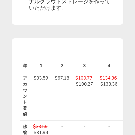
ナルクラウドストレージを作って
いただけます。
年
1
2
3
4
5
ア
$33.59
$67.18
$100.77
$134.36
$167
カ
$100.27
$133.36
$166
ウ
ン
ト
登
録
移
$33.59
-
-
-
-
管
$31.99