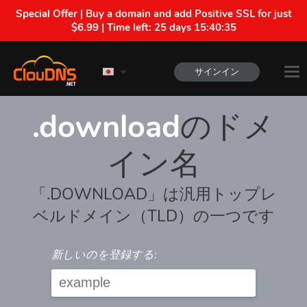
Special Offer | Buy a domain and add Positive SSL for just
$6.99 | Time left:
25 days 15:40:35
サインイン
.download
のドメ
イン名
「.DOWNLOAD」は汎用トップレ
ベルドメイン（TLD）の一つです
新しいのを登録する: