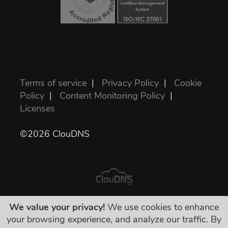
Terms of service
|
Privacy Policy
|
Cookie
Policy
|
Content Monitoring Policy
|
Licenses
©2026 ClouDNS
We value your privacy!
We use cookies to enhance
表示されている値段が全部最終的で、必要な
your browsing experience, and analyze our traffic. By
税金を含んでいます。隠された料金などは一