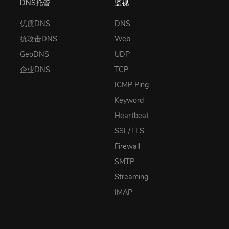
DNS托管
监视
优质DNS
DNS
抗攻击DNS
Web
GeoDNS
UDP
企业DNS
TCP
ICMP Ping
Keyword
Heartbeat
SSL/TLS
Firewall
SMTP
Streaming
IMAP